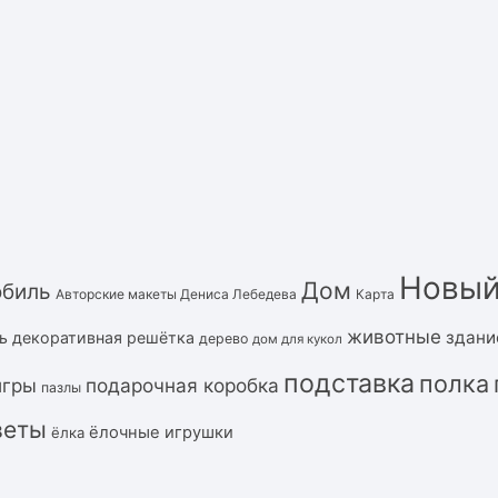
Новый
Дом
обиль
Авторские макеты Дениса Лебедева
Карта
животные
здани
ь
декоративная решётка
дерево
дом для кукол
подставка
полка
подарочная коробка
игры
пазлы
веты
ёлочные игрушки
ёлка