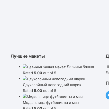
Лучшие макеты
Д
Девичья башня
Ш
Е
Rated
5.00
out of 5
П
Двухслойный новогодний шарик
Rated
5.00
out of 5
Медальница футболисты и мяч
Rated
5.00
out of 5