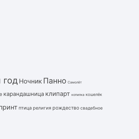
 год
Панно
Ночник
Самолёт
клипарт
карандашница
е
кошелёк
копилка
принт
рождество
птица
религия
свадебное