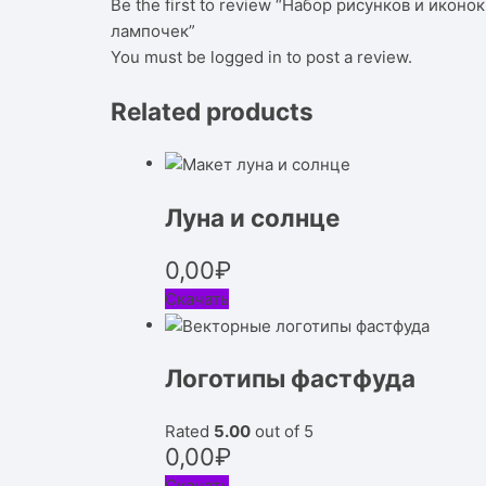
Be the first to review “Набор рисунков и иконок
лампочек”
You must be
logged in
to post a review.
Related products
Луна и солнце
0,00
₽
Скачать
Логотипы фастфуда
Rated
5.00
out of 5
0,00
₽
Скачать