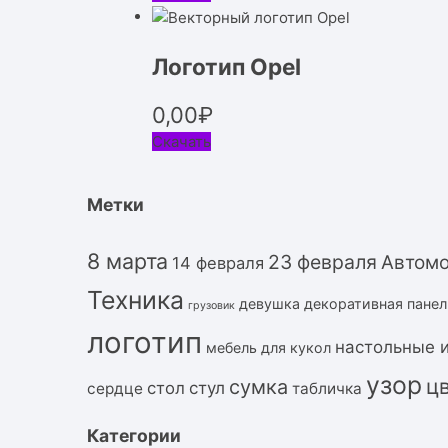
Логотип Opel
0,00
₽
Скачать
Метки
8 марта
23 февраля
Автом
14 февраля
Техника
девушка
декоративная панел
грузовик
логотип
настольные 
мебель для кукол
узор
ц
сумка
стол
стул
сердце
табличка
Категории