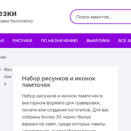
езки
ровки бесплатно
АЯ
РИСУНКИ
ПО НАЗНАЧЕНИЮ
ВЫКРОЙКИ
ВСЕ 
Логотипы
Для кухни
Выкройки сумок
Салфе
чек
Узоры
Для школы и офиса
Выкройки кошельк
Менаж
Диплом
Rev
iew
Набор рисунков и иконок
Орнаменты
Для праздника
Выкройки чехлов
Раздел
Органа
Мини 
s
лампочек
Набор рисунков и иконок лампочек в
Леттеринги
Для животных и птиц
Выкройки головных
Чайны
Каран
Топпе
Корму
векторном формате для гравировки,
печати или создания логотипов. Для вас
Рисованные рамки
Подставки
Выкройки обуви
Корзин
Пенал
Подаро
Скворе
Подста
собраны более 35 черно-белых
назнач
вариантов ламп, среди которых лампы
Мандала
Украшение и интерьер
Светил
Облож
Органа
Домики
Украше
накаливания, энергосберегающие,