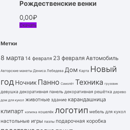
Рождественские венки
0,00
₽
Скачать
Метки
8 марта
23 февраля
Автомобиль
14 февраля
Новый
Дом
Авторские макеты Дениса Лебедева
Карта
год
Панно
Техника
Ночник
Самолёт
грузовик
девушка
декоративная панель
декоративная решётка
дерево
карандашница
животные
здание
дом для кукол
логотип
клипарт
мебель для кукол
кошелёк
копилка
подарочная коробка
настольные игры
пазлы