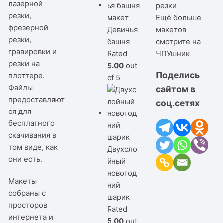
лазерной
резки
резки,
Ещё больше
фрезерной
Девичья
макетов
резки,
башня
смотрите на
гравировки и
Rated
ЧПУшник
резки на
5.00
out
Поделись
плоттере.
of 5
Файлы
сайтом в
предоставляют
соц.сетях
ся для
бесплатного
скачивания в
том виде, как
Двухсло
они есть.
йный
новогод
Макеты
ний
собраны с
шарик
просторов
Rated
интернета и
5.00
out