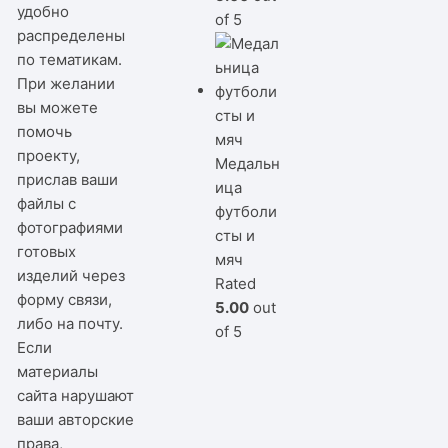
удобно
of 5
распределены
по тематикам.
При желании
вы можете
помочь
проекту,
Медальн
прислав ваши
ица
файлы с
футболи
фотографиями
сты и
готовых
мяч
изделий через
Rated
форму связи,
5.00
out
либо на почту.
of 5
Если
материалы
сайта нарушают
ваши авторские
права,