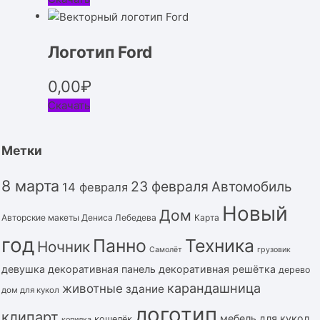
Логотип Ford
0,00
₽
Скачать
Метки
8 марта
23 февраля
Автомобиль
14 февраля
Новый
Дом
Авторские макеты Дениса Лебедева
Карта
год
Панно
Техника
Ночник
Самолёт
грузовик
девушка
декоративная панель
декоративная решётка
дерево
карандашница
животные
здание
дом для кукол
логотип
клипарт
мебель для кукол
кошелёк
копилка