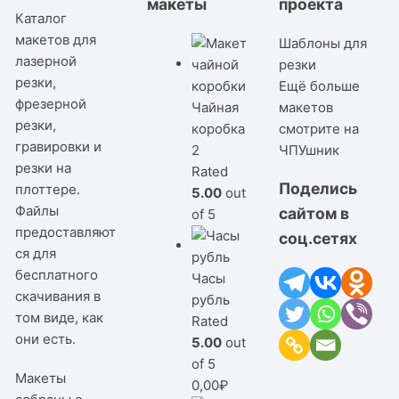
макеты
проекта
Каталог
макетов для
Шаблоны для
лазерной
резки
резки,
Ещё больше
фрезерной
Чайная
макетов
резки,
коробка
смотрите на
гравировки и
2
ЧПУшник
резки на
Rated
Поделись
плоттере.
5.00
out
Файлы
сайтом в
of 5
предоставляют
соц.сетях
ся для
бесплатного
Часы
скачивания в
рубль
том виде, как
Rated
они есть.
5.00
out
of 5
Макеты
0,00
₽