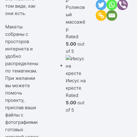
том виде, как
Роликов
они есть.
ый
массажё
Макеты
р
собраны с
Rated
просторов
5.00
out
интернета и
of 5
удобно
распределены
по тематикам.
При желании
Иисус на
вы можете
кресте
помочь
Rated
проекту,
5.00
out
прислав ваши
of 5
файлы с
фотографиями
готовых
изделий через