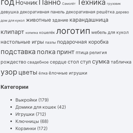
год
Панно
Техника
Ночник
Самолёт
грузовик
девушка
декоративная панель
декоративная решётка
дерево
карандашница
животные
здание
дом для кукол
логотип
клипарт
мебель для кукол
кошелёк
копилка
подарочная коробка
настольные игры
пазлы
подставка
полка
принт
птица
религия
сумка
стол
стул
рождество
сердце
табличка
свадебное
узор
цветы
ёлочные игрушки
ёлка
Категории
Выкройки
(179)
Домики для кошек
(42)
Игрушки
(712)
Ключницы
(68)
Корзинки
(172)