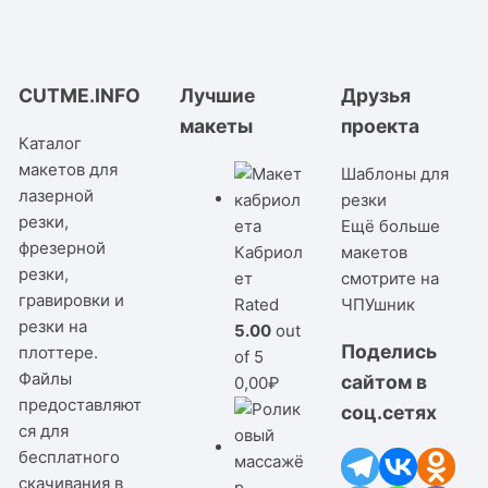
CUTME.INFO
Лучшие
Друзья
макеты
проекта
Каталог
макетов для
Шаблоны для
лазерной
резки
резки,
Ещё больше
фрезерной
Кабриол
макетов
резки,
ет
смотрите на
гравировки и
Rated
ЧПУшник
резки на
5.00
out
Поделись
плоттере.
of 5
Файлы
сайтом в
0,00
₽
предоставляют
соц.сетях
ся для
бесплатного
скачивания в