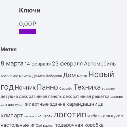
Ключи
0,00
₽
Скачать
Метки
8 марта
23 февраля
Автомобиль
14 февраля
Новый
Дом
Авторские макеты Дениса Лебедева
Карта
год
Панно
Техника
Ночник
Самолёт
грузовик
девушка
декоративная панель
декоративная решётка
дерево
карандашница
животные
здание
дом для кукол
логотип
клипарт
мебель для кукол
кошелёк
копилка
подарочная коробка
настольные игры
пазлы