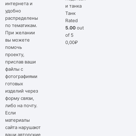
интернета и
удобно
Танк
распределены
Rated
по тематикам.
5.00
out
При желании
of 5
вы можете
0,00
₽
помочь
проекту,
прислав ваши
файлы с
фотографиями
готовых
изделий через
форму связи,
либо на почту.
Если
материалы
сайта нарушают
ваши авторские