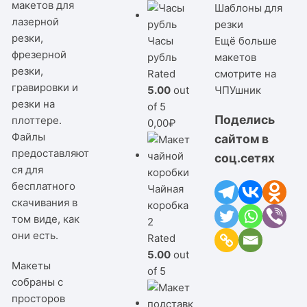
макетов для
Шаблоны для
лазерной
резки
резки,
Часы
Ещё больше
фрезерной
рубль
макетов
резки,
Rated
смотрите на
гравировки и
5.00
out
ЧПУшник
резки на
of 5
Поделись
плоттере.
0,00
₽
Файлы
сайтом в
предоставляют
соц.сетях
ся для
бесплатного
Чайная
скачивания в
коробка
том виде, как
2
они есть.
Rated
5.00
out
Макеты
of 5
собраны с
просторов