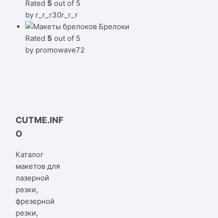
Rated
5
out of 5
by r_r_r30r_r_r
Брелоки
Rated
5
out of 5
by promowave72
CUTME.INF
O
Каталог
макетов для
лазерной
резки,
фрезерной
резки,