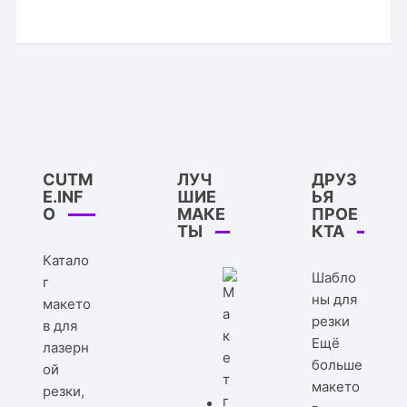
CUTM
ЛУЧ
ДРУЗ
E.INF
ШИЕ
ЬЯ
O
МАКЕ
ПРОЕ
ТЫ
КТА
Катало
Шабло
г
ны для
макето
резки
в для
Ещё
лазерн
больше
ой
макето
резки,