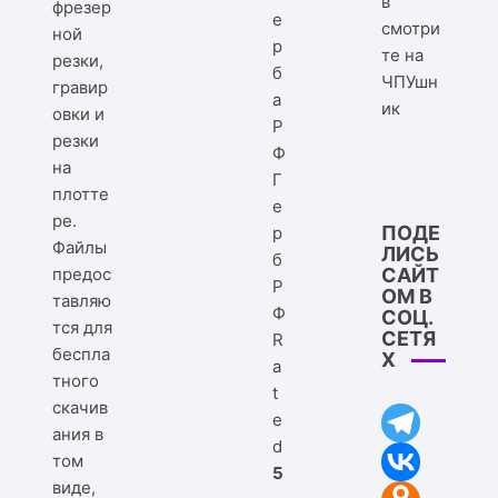
в
фрезер
смотри
ной
те на
резки,
ЧПУшн
гравир
ик
овки и
резки
на
Г
плотте
е
ре.
ПОДЕ
р
Файлы
ЛИСЬ
б
предос
САЙТ
Р
ОМ В
тавляю
Ф
СОЦ.
тся для
СЕТЯ
R
беспла
Х
a
тного
t
скачив
e
ания в
d
том
5
виде,