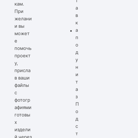
кам.
При
желани
и вы
может
е
помочь
проект
у,
присла
в ваши
файлы
с
фотогр
П
афиями
о
готовы
д
х
с
издели
т
й через