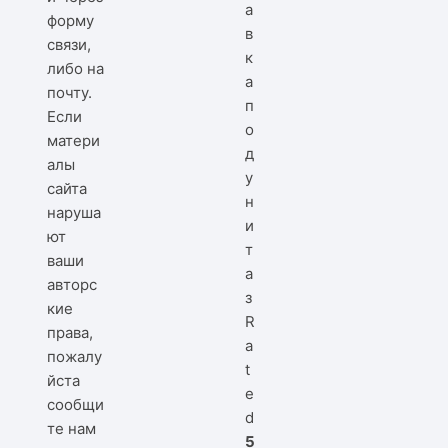
а
форму
в
связи,
к
либо на
а
почту.
п
Если
о
матери
д
алы
у
сайта
н
наруша
и
ют
т
ваши
а
авторс
з
кие
R
права,
a
пожалу
t
йста
e
сообщи
d
те нам
5