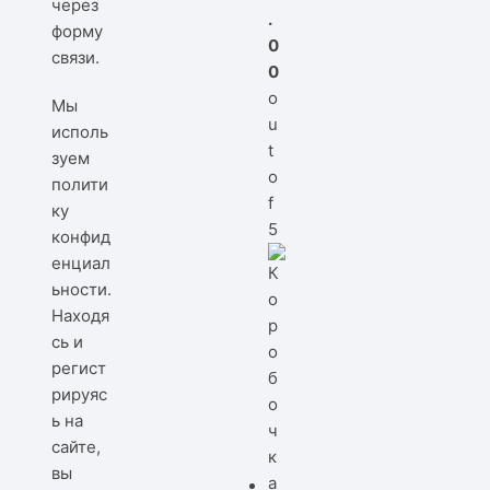
через
.
форму
0
связи
.
0
o
Мы
u
исполь
t
зуем
o
полити
f
ку
5
конфид
енциал
ьности
.
Находя
сь и
регист
рируяс
ь на
сайте,
вы