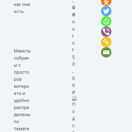
.
как они
0
есть.
0
o
u
t
o
f
Макеты
5
собран
0
ы с
,
просто
0
ров
0
интерн
₽
ета и
удобно
распре
делены
по
темати