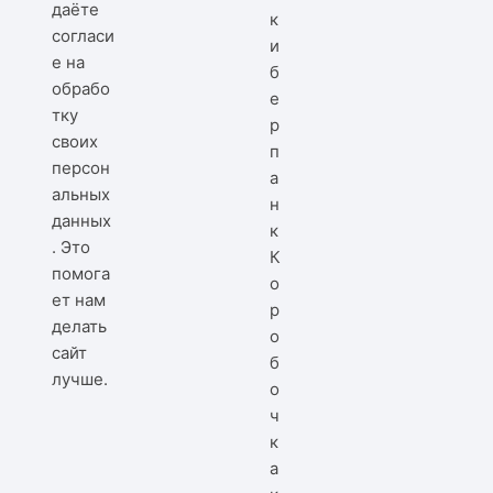
даёте
согласи
е на
обрабо
тку
своих
персон
альных
данных
. Это
К
помога
о
ет нам
р
делать
о
сайт
б
лучше.
о
ч
к
а