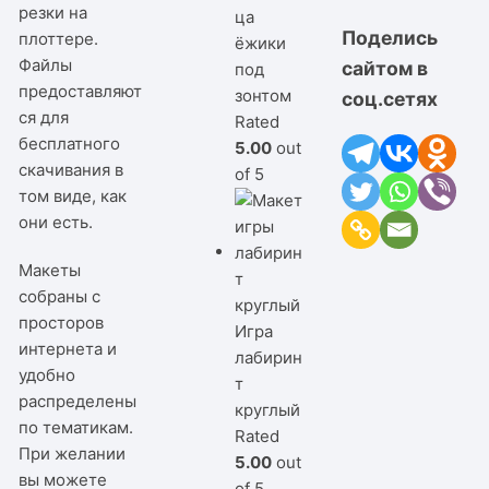
резки на
ца
Поделись
плоттере.
ёжики
Файлы
сайтом в
под
предоставляют
зонтом
соц.сетях
ся для
Rated
бесплатного
5.00
out
скачивания в
of 5
том виде, как
они есть.
Макеты
собраны с
просторов
Игра
интернета и
лабирин
удобно
т
распределены
круглый
по тематикам.
Rated
При желании
5.00
out
вы можете
of 5