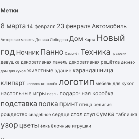
Метки
8 марта
23 февраля
Автомобиль
14 февраля
Новый
Дом
Авторские макеты Дениса Лебедева
Карта
год
Панно
Техника
Ночник
Самолёт
грузовик
девушка
декоративная панель
декоративная решётка
дерево
карандашница
животные
здание
дом для кукол
логотип
клипарт
мебель для кукол
кошелёк
копилка
подарочная коробка
настольные игры
пазлы
подставка
полка
принт
птица
религия
сумка
стол
стул
рождество
сердце
табличка
свадебное
узор
цветы
ёлочные игрушки
ёлка