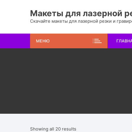
Перейти
к
Макеты для лазерной р
содержимому
Скачайте макеты для лазерной резки и грави
МЕНЮ
ГЛАВН
Showing all 20 results