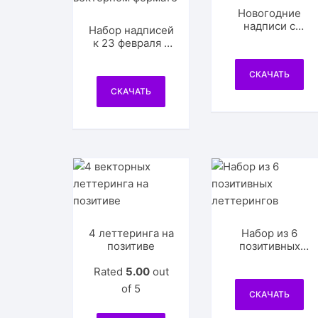
Новогодние
надписи с
Набор надписей
узорами
к 23 февраля в
векторном
формате
СКАЧАТЬ
СКАЧАТЬ
4 леттеринга на
Набор из 6
позитиве
позитивных
леттерингов
Rated
5.00
out
of 5
СКАЧАТЬ