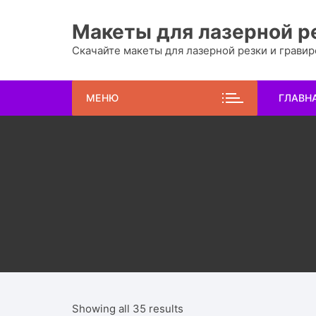
Перейти
к
Макеты для лазерной р
содержимому
Скачайте макеты для лазерной резки и грави
МЕНЮ
ГЛАВН
Showing all 35 results