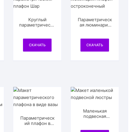
Круглый
Параметрическ
параметрически
ая люминария
й плафон Шар
плафон
остроконечный
СКАЧАТЬ
СКАЧАТЬ
Маленькая
подвесная
Параметрическ
люстра
ий плафон в
виде вазы