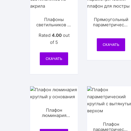
Плафоны
Прямоугольный
светильников из
параметрически
акрила
й плафон для
Rated
4.00
out
люстры
of 5
СКАЧАТЬ
СКАЧАТЬ
Плафон
люминария
круглый у
Плафон
основания
параметрически