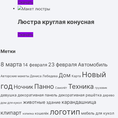
Скачать
Люстра круглая конусная
Скачать
Метки
8 марта
23 февраля
Автомобиль
14 февраля
Новый
Дом
Авторские макеты Дениса Лебедева
Карта
год
Панно
Техника
Ночник
Самолёт
грузовик
девушка
декоративная панель
декоративная решётка
дерево
карандашница
животные
здание
дом для кукол
логотип
клипарт
мебель для кукол
кошелёк
копилка