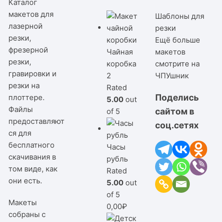
Каталог
макетов для
Шаблоны для
лазерной
резки
резки,
Ещё больше
фрезерной
Чайная
макетов
резки,
коробка
смотрите на
гравировки и
2
ЧПУшник
резки на
Rated
Поделись
плоттере.
5.00
out
Файлы
сайтом в
of 5
предоставляют
соц.сетях
ся для
бесплатного
Часы
скачивания в
рубль
том виде, как
Rated
они есть.
5.00
out
of 5
Макеты
0,00
₽
собраны с