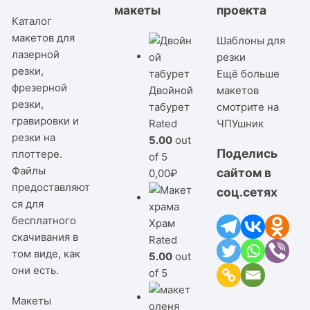
макеты
проекта
Каталог
макетов для
Шаблоны для
лазерной
резки
резки,
Ещё больше
фрезерной
Двойной
макетов
резки,
табурет
смотрите на
гравировки и
Rated
ЧПУшник
резки на
5.00
out
Поделись
плоттере.
of 5
Файлы
сайтом в
0,00
₽
предоставляют
соц.сетях
ся для
бесплатного
Храм
скачивания в
Rated
том виде, как
5.00
out
они есть.
of 5
Макеты