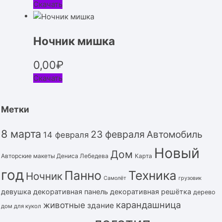
Скачать
Ночник мишка
0,00
₽
Скачать
Метки
8 марта
23 февраля
Автомобиль
14 февраля
Новый
Дом
Авторские макеты Дениса Лебедева
Карта
год
Панно
Техника
Ночник
Самолёт
грузовик
девушка
декоративная панель
декоративная решётка
дерево
карандашница
животные
здание
дом для кукол