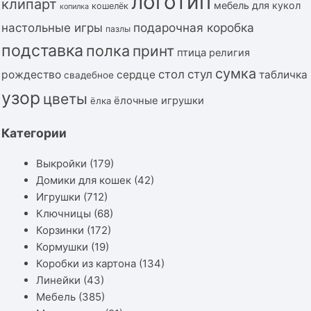
логотип
клипарт
мебель для кукол
кошелёк
копилка
подарочная коробка
настольные игры
пазлы
подставка
полка
принт
птица
религия
сумка
стол
стул
рождество
сердце
табличка
свадебное
узор
цветы
ёлочные игрушки
ёлка
Категории
Выкройки
(179)
Домики для кошек
(42)
Игрушки
(712)
Ключницы
(68)
Корзинки
(172)
Кормушки
(19)
Коробки из картона
(134)
Линейки
(43)
Мебель
(385)