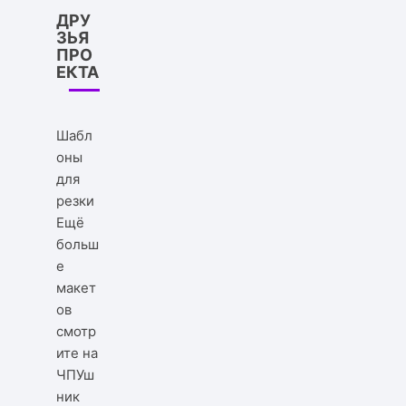
ДРУ
ЗЬЯ
ПРО
ЕКТА
Шабл
оны
для
резки
Ещё
больш
е
макет
ов
смотр
ите на
ЧПУш
ник