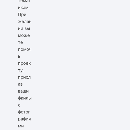
темат
икам.
При
желан
ии вы
може
те
помоч
ь
проек
ту,
присл
ав
ваши
файлы
с
фотог
рафия
ми