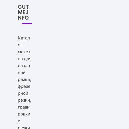
CUT
ME.I
NFO
Катал
ог
макет
ов для
лазер
ной
резки,
фрезе
рной
резки,
грави
ровки
и
резки