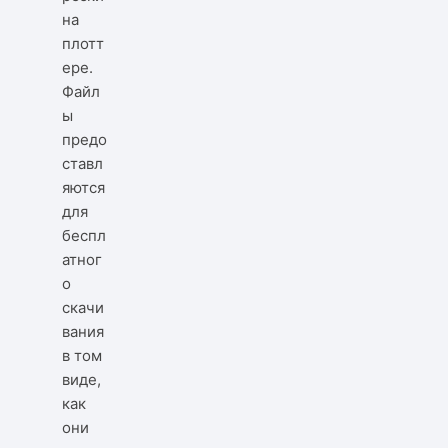
на
плотт
ере.
Файл
ы
предо
ставл
яются
для
беспл
атног
о
скачи
вания
в том
виде,
как
они