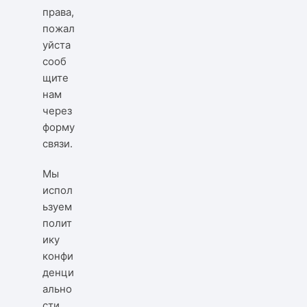
права,
пожал
уйста
сооб
щите
нам
через
форму
связи
.
Мы
испол
ьзуем
полит
ику
конфи
денци
ально
сти
.