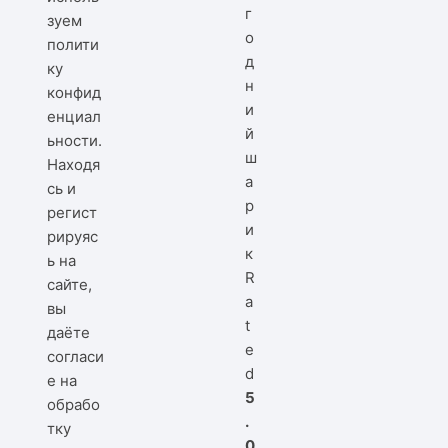
г
зуем
о
полити
д
ку
н
конфид
и
енциал
й
ьности
.
ш
Находя
а
сь и
р
регист
и
рируяс
к
ь на
R
сайте,
a
вы
t
даёте
e
согласи
d
е на
5
обрабо
.
тку
0