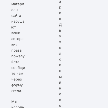
матери
алы
сайта
наруша
Д
ют
в
ваши
у
авторс
х
кие
с
права,
л
пожалу
о
йста
й
сообщи
н
те нам
ы
через
й
форму
н
связи
.
о
в
Мы
о
исполь