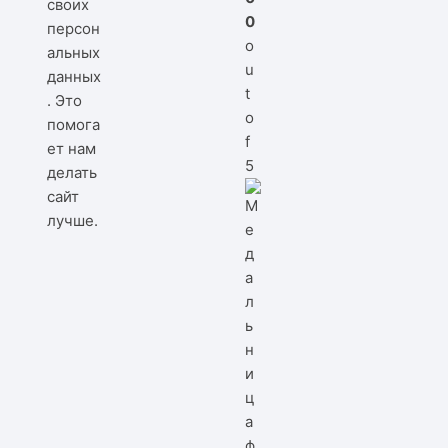
своих
0
персон
o
альных
u
данных
t
. Это
o
помога
f
ет нам
5
делать
сайт
лучше.