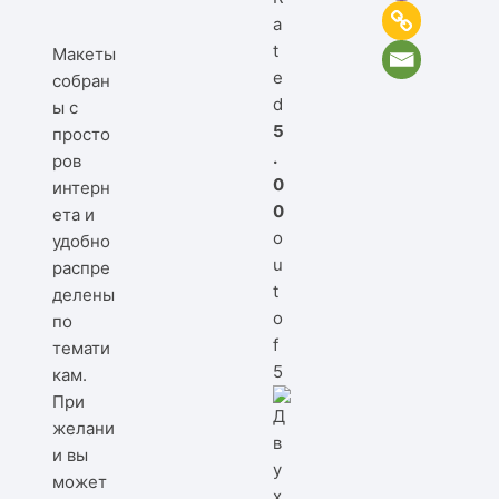
a
t
Макеты
e
собран
d
ы с
5
просто
.
ров
0
интерн
0
ета и
o
удобно
u
распре
t
делены
o
по
f
темати
5
кам.
При
желани
и вы
может