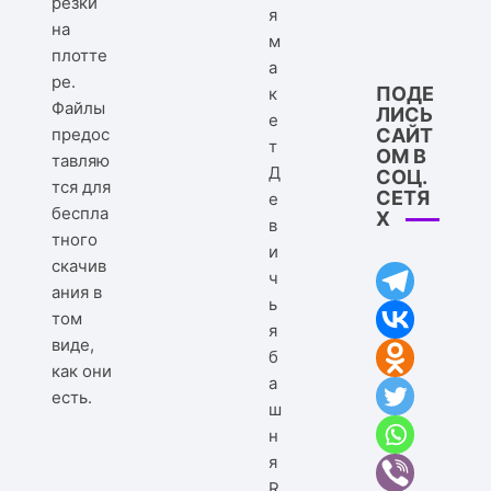
резки
на
плотте
ре.
ПОДЕ
Файлы
ЛИСЬ
предос
САЙТ
ОМ В
тавляю
Д
СОЦ.
тся для
СЕТЯ
е
беспла
Х
в
тного
и
скачив
ч
ания в
ь
том
я
виде,
б
как они
а
есть.
ш
н
я
R