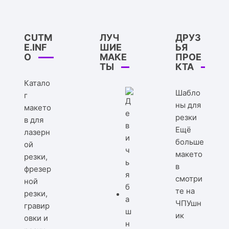
CUTM
ЛУЧ
ДРУЗ
E.INF
ШИЕ
ЬЯ
O
МАКЕ
ПРОЕ
ТЫ
КТА
Катало
Шабло
г
ны для
макето
резки
в для
Ещё
лазерн
больше
ой
макето
резки,
в
фрезер
смотри
ной
те на
резки,
ЧПУшн
гравир
ик
овки и