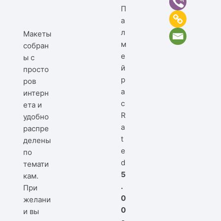
П
а
л
Макеты
м
собран
е
ы с
й
просто
р
ров
а
интерн
с
ета и
R
удобно
a
распре
t
делены
e
по
d
темати
5
кам.
.
При
0
желани
0
и вы