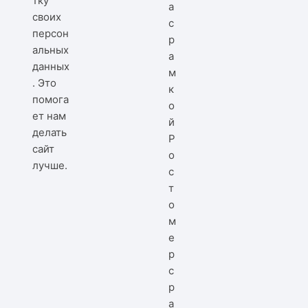
тку
своих
персон
альных
данных
. Это
помога
ет нам
делать
Р
сайт
о
лучше.
с
т
о
м
е
р
с
р
а