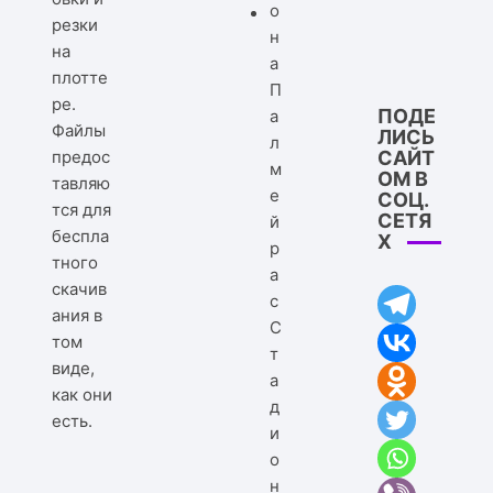
резки
на
плотте
ре.
ПОДЕ
Файлы
ЛИСЬ
предос
САЙТ
ОМ В
тавляю
СОЦ.
тся для
СЕТЯ
беспла
Х
тного
скачив
ания в
С
том
т
виде,
а
как они
д
есть.
и
о
н