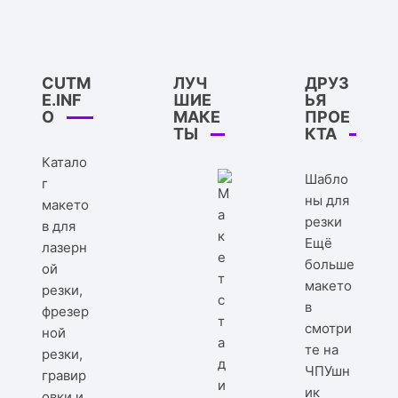
CUTM
ЛУЧ
ДРУЗ
E.INF
ШИЕ
ЬЯ
O
МАКЕ
ПРОЕ
ТЫ
КТА
Катало
Шабло
г
ны для
макето
резки
в для
Ещё
лазерн
больше
ой
макето
резки,
в
фрезер
смотри
ной
те на
резки,
ЧПУшн
гравир
ик
овки и