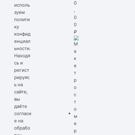
0
исполь
,
зуем
0
полити
0
ку
₽
конфид
енциал
ьности
.
Находя
сь и
регист
рируяс
ь на
сайте,
вы
даёте
согласи
е на
обрабо