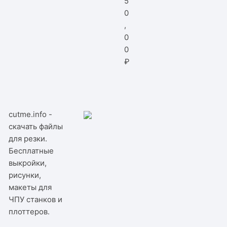
5
0
,
0
0
₽
cutme.info -
скачать файлы
для резки.
Бесплатные
выкройки,
рисунки,
макеты для
ЧПУ станков и
плоттеров.