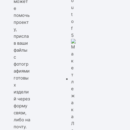
o
может
u
е
t
помочь
o
проект
f
у,
5
присла
в ваши
файлы
с
фотогр
афиями
готовы
х
издели
й через
форму
связи,
либо на
Л
почту.