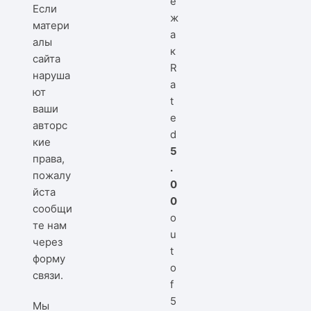
е
Если
ж
матери
а
алы
к
сайта
R
наруша
a
ют
t
ваши
e
авторс
d
кие
5
права,
.
пожалу
0
йста
0
сообщи
o
те нам
u
через
t
форму
o
связи
.
f
5
Мы