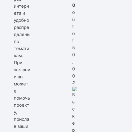
0
интерн
o
ета и
u
удобно
t
распре
o
делены
f
по
5
темати
0
кам.
,
При
0
желани
0
и вы
₽
может
е
помочь
проект
у,
присла
в ваши