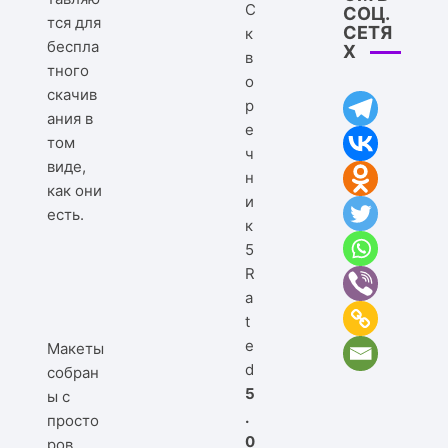
С
СОЦ.
тся для
СЕТЯ
к
беспла
Х
в
тного
о
скачив
р
ания в
е
том
ч
виде,
н
как они
и
есть.
к
5
R
a
t
e
Макеты
d
собран
5
ы с
.
просто
0
ров