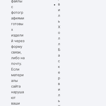
файлы
с
фотогр
афиями
готовы
х
издели
й через
форму
Б
связи,
а
либо на
с
почту.
к
Если
е
матери
р
алы
в
сайта
и
наруша
л
ют
ь
ваши