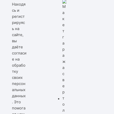
Находя
сь и
регист
рируяс
ь на
сайте,
вы
даёте
согласи
е на
обрабо
тку
своих
персон
альных
данных
. Это
помога