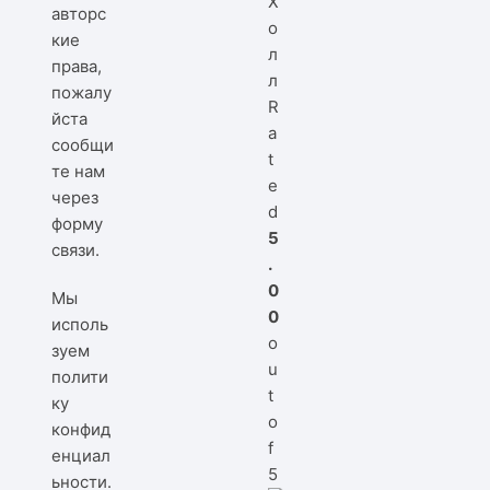
Х
авторс
о
кие
л
права,
л
пожалу
R
йста
a
сообщи
t
те нам
e
через
d
форму
5
связи
.
.
0
Мы
0
исполь
o
зуем
u
полити
t
ку
o
конфид
f
енциал
5
ьности
.