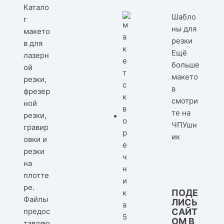
Катало
Шабло
г
ны для
макето
резки
в для
Ещё
лазерн
больше
ой
макето
резки,
в
фрезер
смотри
ной
те на
резки,
ЧПУшн
гравир
ик
овки и
резки
на
плотте
ре.
ПОДЕ
Файлы
ЛИСЬ
предос
САЙТ
ОМ В
тавляю