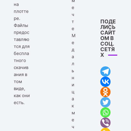
на
плотте
ре.
ПОДЕ
Файлы
ЛИСЬ
предос
САЙТ
М
ОМ В
тавляю
е
СОЦ.
тся для
СЕТЯ
д
беспла
Х
а
тного
л
скачив
ь
ания в
н
том
и
виде,
ц
как они
а
есть.
к
м
е
ч