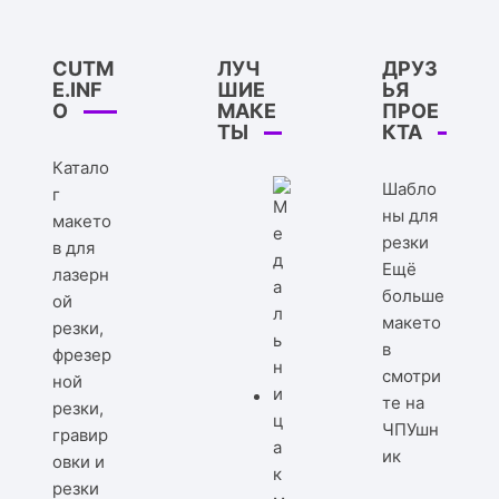
CUTM
ЛУЧ
ДРУЗ
E.INF
ШИЕ
ЬЯ
O
МАКЕ
ПРОЕ
ТЫ
КТА
Катало
Шабло
г
ны для
макето
резки
в для
Ещё
лазерн
больше
ой
макето
резки,
в
фрезер
смотри
ной
те на
резки,
ЧПУшн
гравир
ик
овки и
резки