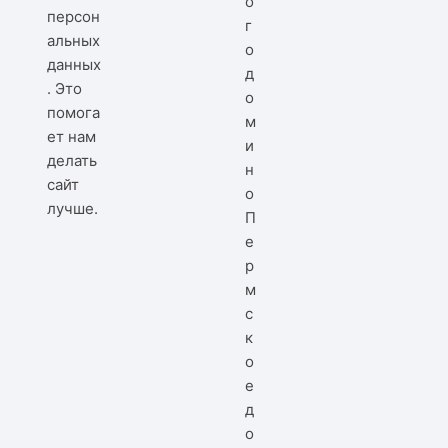
персон
альных
данных
. Это
помога
ет нам
делать
сайт
лучше.
П
е
р
м
с
к
о
е
д
о