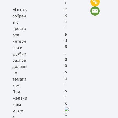
т
е
Макеты
R
собран
a
ы с
t
просто
e
ров
d
интерн
5
ета и
.
удобно
0
распре
0
делены
o
по
u
темати
t
кам.
o
При
f
желани
5
и вы
может
е