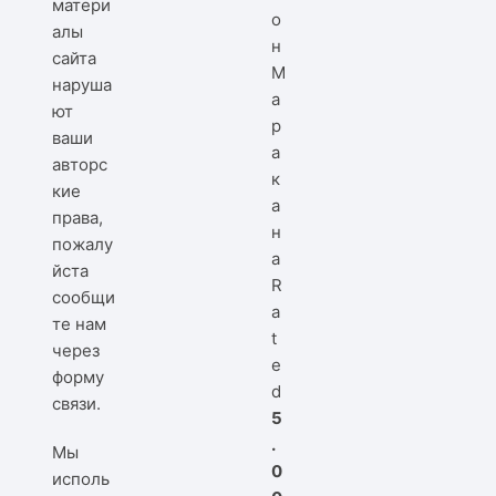
матери
о
алы
н
сайта
М
наруша
а
ют
р
ваши
а
авторс
к
кие
а
права,
н
пожалу
а
йста
R
сообщи
a
те нам
t
через
e
форму
d
связи
.
5
.
Мы
0
исполь