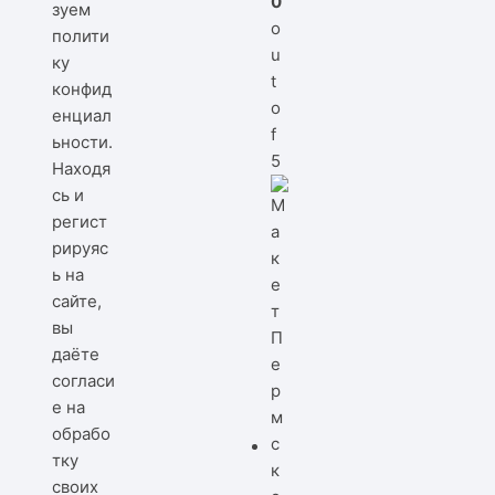
0
зуем
o
полити
u
ку
t
конфид
o
енциал
f
ьности
.
5
Находя
сь и
регист
рируяс
ь на
сайте,
вы
даёте
согласи
е на
обрабо
тку
своих