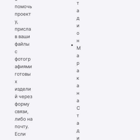
помочь
проект
у,
присла
в ваши
файлы
с
фотогр
афиями
готовы
х
издели
й через
форму
С
связи,
т
либо на
а
почту.
д
Если
и