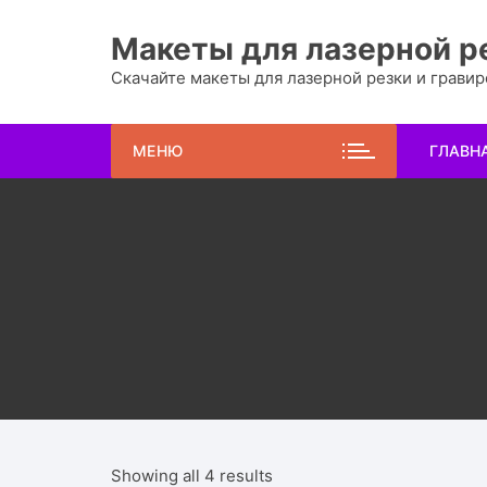
Перейти
к
Макеты для лазерной р
содержимому
Скачайте макеты для лазерной резки и грави
МЕНЮ
ГЛАВН
Showing all 4 results