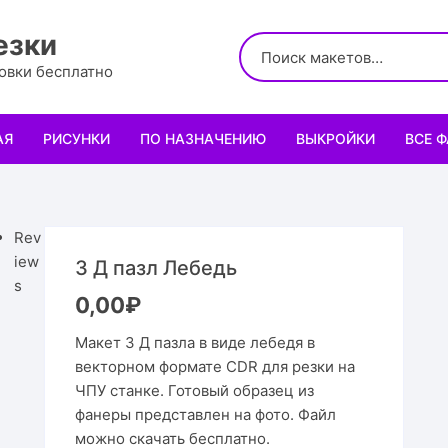
езки
ровки бесплатно
АЯ
РИСУНКИ
ПО НАЗНАЧЕНИЮ
ВЫКРОЙКИ
ВСЕ 
Логотипы
Для кухни
Выкройки сумок
Салфе
Узоры
Для школы и офиса
Выкройки кошельк
Менаж
Диплом
Rev
iew
3 Д пазл Лебедь
Орнаменты
Для праздника
Выкройки чехлов
Раздел
Органа
Мини 
s
0,00
₽
Леттеринги
Для животных и птиц
Выкройки головных
Чайны
Каран
Топпе
Корму
Макет 3 Д пазла в виде лебедя в
векторном формате CDR для резки на
Рисованные рамки
Подставки
Выкройки обуви
Корзин
Пенал
Подаро
Скворе
Подста
ЧПУ станке. Готовый образец из
назнач
фанеры представлен на фото. Файл
Мандала
Украшение и интерьер
Светил
Облож
Органа
Домики
Украше
можно скачать бесплатно.