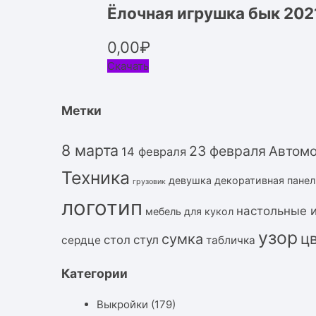
Ёлочная игрушка бык 202
0,00
₽
Скачать
Метки
8 марта
23 февраля
Автом
14 февраля
Техника
девушка
декоративная панел
грузовик
логотип
настольные 
мебель для кукол
узор
ц
сумка
стол
стул
сердце
табличка
Категории
Выкройки
(179)