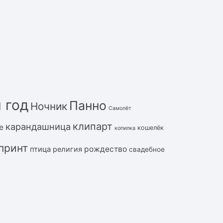
 год
Панно
Ночник
Самолёт
клипарт
карандашница
е
кошелёк
копилка
принт
рождество
птица
религия
свадебное