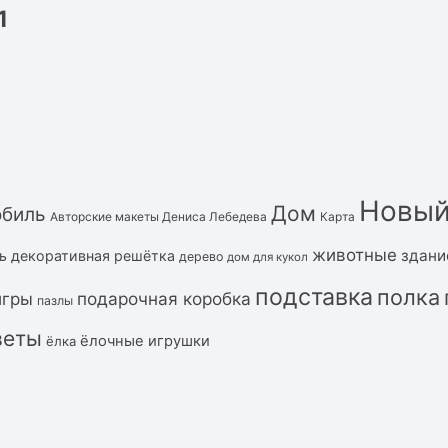
1
Новый
Дом
обиль
Авторские макеты Дениса Лебедева
Карта
животные
здани
ь
декоративная решётка
дерево
дом для кукол
подставка
полка
подарочная коробка
игры
пазлы
веты
ёлочные игрушки
ёлка