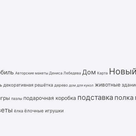
Новый
Дом
обиль
Авторские макеты Дениса Лебедева
Карта
животные
здани
ь
декоративная решётка
дерево
дом для кукол
подставка
полка
подарочная коробка
игры
пазлы
веты
ёлочные игрушки
ёлка