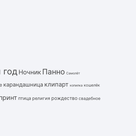
 год
Панно
Ночник
Самолёт
клипарт
карандашница
е
кошелёк
копилка
принт
рождество
птица
религия
свадебное