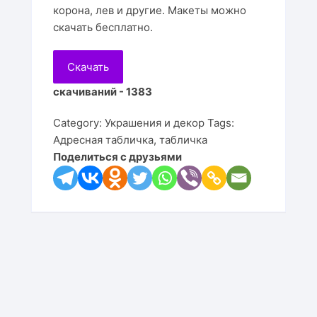
Подста
корона, лев и другие. Макеты можно
Цветы
Для детей
Часы
Визит
Копилк
Ключн
Игруш
скачать бесплатно.
Подста
Деревья
Мебель
Линей
Корзин
Салфе
Медал
Кресло
Скачать
Подста
Принты
Настольные игры
Рамки 
Рамки 
Пазлы
Кресл
скачиваний - 1383
Подста
Клипарт
Религия
Часы
Медал
Качел
Шкафы
Category:
Украшения и декор
Tags:
Подста
Адресная табличка
,
табличка
Карты
Светил
Тумбо
Поделиться с друзьями
Подста
Животные
Часы
Полки
Птицы
Календ
Стулья
Копилк
Столы
Кроват