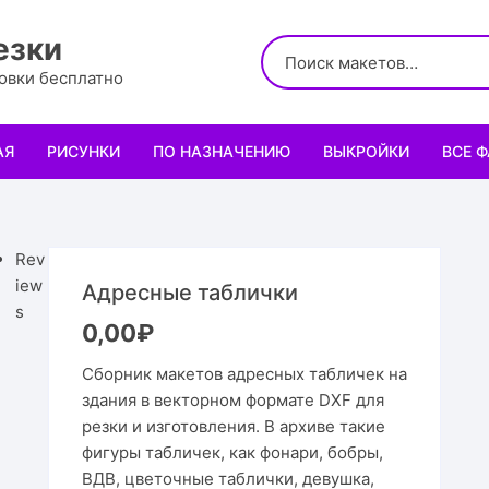
езки
ровки бесплатно
АЯ
РИСУНКИ
ПО НАЗНАЧЕНИЮ
ВЫКРОЙКИ
ВСЕ 
Логотипы
Для кухни
Выкройки сумок
Салфе
Узоры
Для школы и офиса
Выкройки кошельк
Менаж
Диплом
Rev
iew
Адресные таблички
Орнаменты
Для праздника
Выкройки чехлов
Раздел
Органа
Мини 
s
0,00
₽
Леттеринги
Для животных и птиц
Выкройки головных
Чайны
Каран
Топпе
Корму
Сборник макетов адресных табличек на
здания в векторном формате DXF для
Рисованные рамки
Подставки
Выкройки обуви
Корзин
Пенал
Подаро
Скворе
Подста
резки и изготовления. В архиве такие
назнач
фигуры табличек, как фонари, бобры,
Мандала
Украшение и интерьер
Светил
Облож
Органа
Домики
Украше
ВДВ, цветочные таблички, девушка,