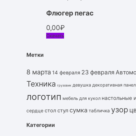
Флюгер пегас
0,00
₽
Скачать
Метки
8 марта
23 февраля
Автом
14 февраля
Техника
девушка
декоративная панел
грузовик
логотип
настольные 
мебель для кукол
узор
ц
сумка
стол
стул
сердце
табличка
Категории