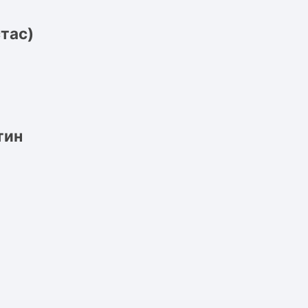
тас)
тин