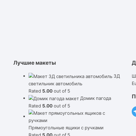
Лучшие макеты
Д
3Д
Ш
Е
светильник автомобиль
Rated
5.00
out of 5
П
Домик пагода
Rated
5.00
out of 5
Прямоугольные ящики с ручками
Rated
5.00
out of 5