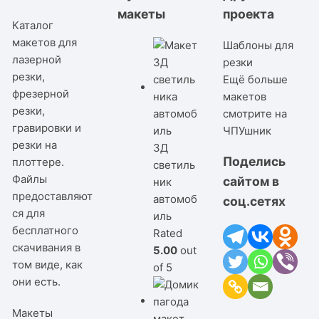
макеты
проекта
Каталог
макетов для
Шаблоны для
лазерной
резки
резки,
Ещё больше
фрезерной
макетов
резки,
смотрите на
гравировки и
ЧПУшник
резки на
3Д
Поделись
плоттере.
светиль
Файлы
сайтом в
ник
предоставляют
автомоб
соц.сетях
ся для
иль
бесплатного
Rated
скачивания в
5.00
out
том виде, как
of 5
они есть.
Макеты