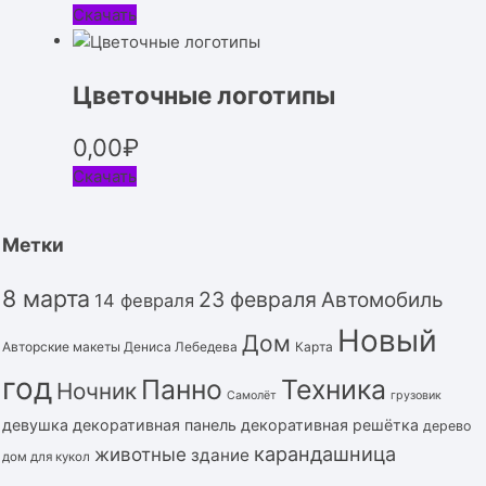
Скачать
Цветочные логотипы
0,00
₽
Скачать
Метки
8 марта
23 февраля
Автомобиль
14 февраля
Новый
Дом
Авторские макеты Дениса Лебедева
Карта
год
Панно
Техника
Ночник
Самолёт
грузовик
девушка
декоративная панель
декоративная решётка
дерево
карандашница
животные
здание
дом для кукол