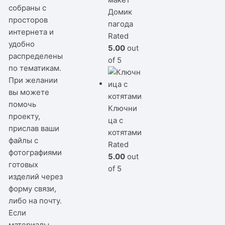
собраны с
Домик
просторов
пагода
интернета и
Rated
удобно
5.00
out
распределены
of 5
по тематикам.
При желании
вы можете
помочь
Ключни
проекту,
ца с
прислав ваши
котятами
файлы с
Rated
фотографиями
5.00
out
готовых
of 5
изделий через
форму связи,
либо на почту.
Если
материалы