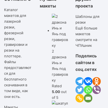
макеты
проекта
Каталог
макетов для
Шаблоны для
лазерной
резки
резки,
Ещё больше
фрезерной
макетов
резки,
смотрите на
гравировки и
ЧПУшник
резки на
2
Поделись
плоттере.
дракона
Файлы
сайтом в
Инь и
предоставляют
Янь под
соц.сетях
ся для
гравиров
бесплатного
ку
скачивания в
Rated
том виде, как
5.00
out
они есть.
of 5
Макеты