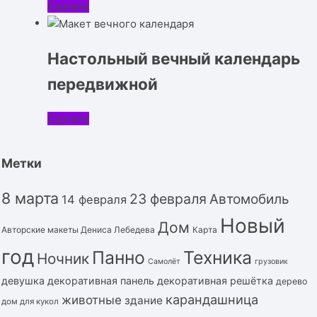
Скачать
Настольный вечный календарь
передвижной
Скачать
Метки
8 марта
23 февраля
Автомобиль
14 февраля
Новый
Дом
Авторские макеты Дениса Лебедева
Карта
год
Панно
Техника
Ночник
Самолёт
грузовик
девушка
декоративная панель
декоративная решётка
дерево
карандашница
животные
здание
дом для кукол