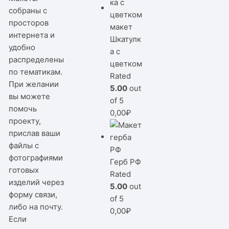
собраны с
просторов
интернета и
Шкатулк
удобно
а с
распределены
цветком
по тематикам.
Rated
При желании
5.00
out
вы можете
of 5
помочь
0,00
₽
проекту,
прислав ваши
файлы с
фотографиями
Герб РФ
готовых
Rated
изделий через
5.00
out
форму связи,
of 5
либо на почту.
0,00
₽
Если