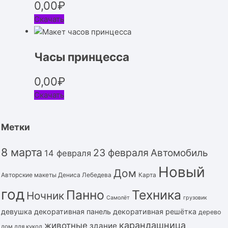
0,00
₽
Скачать
Часы принцесса
0,00
₽
Скачать
Метки
8 марта
23 февраля
Автомобиль
14 февраля
Новый
Дом
Авторские макеты Дениса Лебедева
Карта
год
Панно
Техника
Ночник
Самолёт
грузовик
девушка
декоративная панель
декоративная решётка
дерево
карандашница
животные
здание
дом для кукол