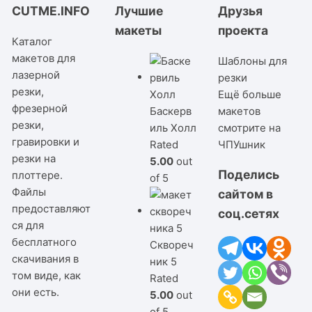
CUTME.INFO
Лучшие
Друзья
макеты
проекта
Каталог
макетов для
Шаблоны для
лазерной
резки
резки,
Ещё больше
фрезерной
Баскерв
макетов
резки,
иль Холл
смотрите на
гравировки и
Rated
ЧПУшник
резки на
5.00
out
Поделись
плоттере.
of 5
Файлы
сайтом в
предоставляют
соц.сетях
ся для
бесплатного
Сквореч
скачивания в
ник 5
том виде, как
Rated
они есть.
5.00
out
of 5