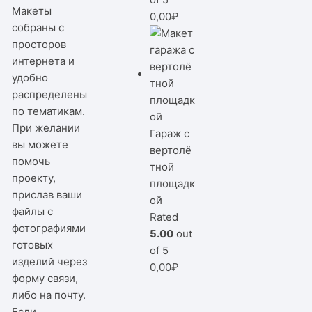
Макеты
0,00
₽
собраны с
просторов
интернета и
удобно
распределены
по тематикам.
При желании
Гараж с
вы можете
вертолё
помочь
тной
проекту,
площадк
прислав ваши
ой
файлы с
Rated
фотографиями
5.00
out
готовых
of 5
изделий через
0,00
₽
форму связи,
либо на почту.
Если