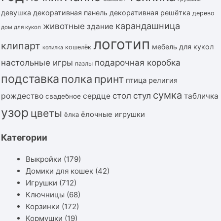
девушка
декоративная панель
декоративная решётка
дерево
карандашница
животные
здание
дом для кукол
логотип
клипарт
мебель для кукол
кошелёк
копилка
подарочная коробка
настольные игры
пазлы
подставка
полка
принт
птица
религия
сумка
стол
стул
рождество
сердце
табличка
свадебное
узор
цветы
ёлочные игрушки
ёлка
Категории
Выкройки
(179)
Домики для кошек
(42)
Игрушки
(712)
Ключницы
(68)
Корзинки
(172)
Кормушки
(19)