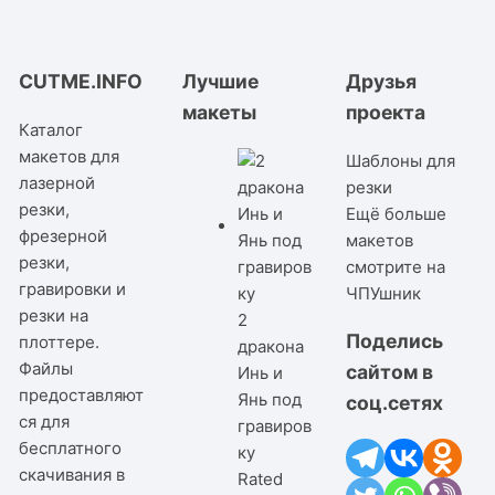
CUTME.INFO
Лучшие
Друзья
макеты
проекта
Каталог
макетов для
Шаблоны для
лазерной
резки
резки,
Ещё больше
фрезерной
макетов
резки,
смотрите на
гравировки и
ЧПУшник
резки на
2
Поделись
плоттере.
дракона
Файлы
сайтом в
Инь и
предоставляют
Янь под
соц.сетях
ся для
гравиров
бесплатного
ку
скачивания в
Rated