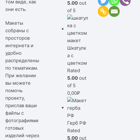
том виде, как
5.00
out
они есть.
of 5
Макеты
собраны с
просторов
интернета и
Шкатулк
удобно
а с
распределены
цветком
по тематикам.
Rated
При желании
5.00
out
вы можете
of 5
помочь
0,00
₽
проекту,
прислав ваши
файлы с
фотографиями
Герб РФ
готовых
Rated
изделий через
5.00
out