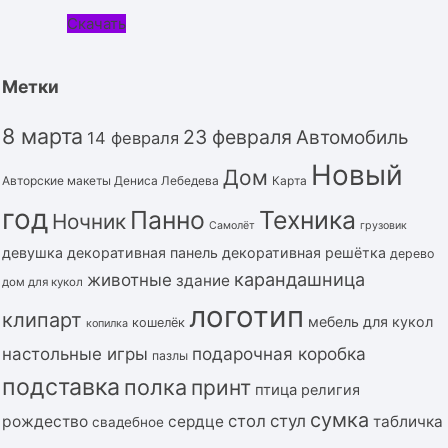
Скачать
Метки
8 марта
23 февраля
Автомобиль
14 февраля
Новый
Дом
Авторские макеты Дениса Лебедева
Карта
год
Панно
Техника
Ночник
Самолёт
грузовик
девушка
декоративная панель
декоративная решётка
дерево
карандашница
животные
здание
дом для кукол
логотип
клипарт
мебель для кукол
кошелёк
копилка
подарочная коробка
настольные игры
пазлы
подставка
полка
принт
птица
религия
сумка
стол
стул
рождество
сердце
табличка
свадебное