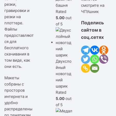
резки,
башня
смотрите на
гравировки и
Rated
ЧПУшник
резки на
5.00
out
Поделись
плоттере.
of 5
Файлы
сайтом в
предоставляют
соц.сетях
ся для
бесплатного
скачивания в
том виде, как
Двухсло
они есть.
йный
новогод
Макеты
ний
собраны с
шарик
просторов
Rated
интернета и
5.00
out
удобно
of 5
распределены
по тематикам.