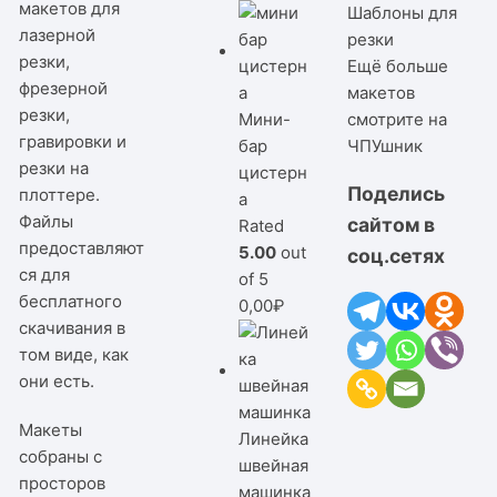
макетов для
Шаблоны для
лазерной
резки
резки,
Ещё больше
фрезерной
макетов
резки,
Мини-
смотрите на
гравировки и
бар
ЧПУшник
резки на
цистерн
Поделись
плоттере.
а
Файлы
сайтом в
Rated
предоставляют
5.00
out
соц.сетях
ся для
of 5
бесплатного
0,00
₽
скачивания в
том виде, как
они есть.
Макеты
Линейка
собраны с
швейная
просторов
машинка