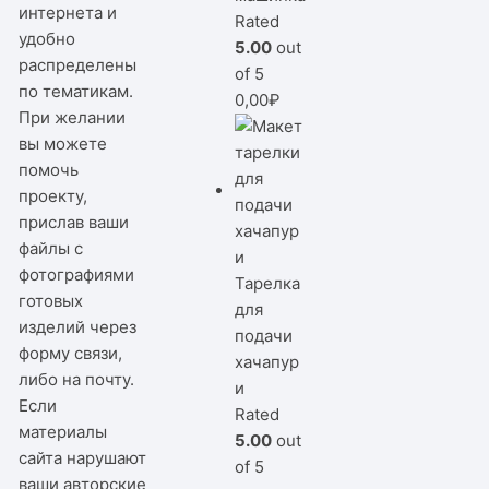
интернета и
Rated
удобно
5.00
out
распределены
of 5
по тематикам.
0,00
₽
При желании
вы можете
помочь
проекту,
прислав ваши
файлы с
фотографиями
Тарелка
готовых
для
изделий через
подачи
форму связи,
хачапур
либо на почту.
и
Если
Rated
материалы
5.00
out
сайта нарушают
of 5
ваши авторские