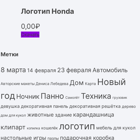
Логотип Honda
0,00
₽
Скачать
Метки
8 марта
23 февраля
Автомобиль
14 февраля
Новый
Дом
Авторские макеты Дениса Лебедева
Карта
год
Панно
Техника
Ночник
Самолёт
грузовик
девушка
декоративная панель
декоративная решётка
дерево
карандашница
животные
здание
дом для кукол
логотип
клипарт
мебель для кукол
кошелёк
копилка
подарочная коробка
настольные игры
пазлы