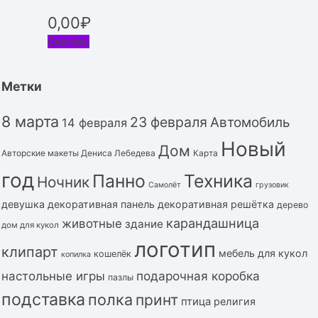
0,00
₽
Скачать
Метки
8 марта
23 февраля
Автомобиль
14 февраля
Новый
Дом
Авторские макеты Дениса Лебедева
Карта
год
Панно
Техника
Ночник
Самолёт
грузовик
девушка
декоративная панель
декоративная решётка
дерево
карандашница
животные
здание
дом для кукол
логотип
клипарт
мебель для кукол
кошелёк
копилка
подарочная коробка
настольные игры
пазлы
подставка
полка
принт
птица
религия