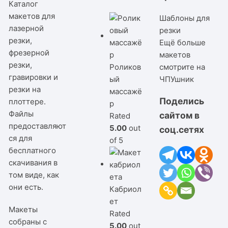
Каталог
макетов для
Шаблоны для
лазерной
резки
резки,
Ещё больше
фрезерной
макетов
резки,
Роликов
смотрите на
гравировки и
ый
ЧПУшник
резки на
массажё
Поделись
плоттере.
р
Файлы
сайтом в
Rated
предоставляют
5.00
out
соц.сетях
ся для
of 5
бесплатного
скачивания в
том виде, как
они есть.
Кабриол
ет
Макеты
Rated
собраны с
5.00
out