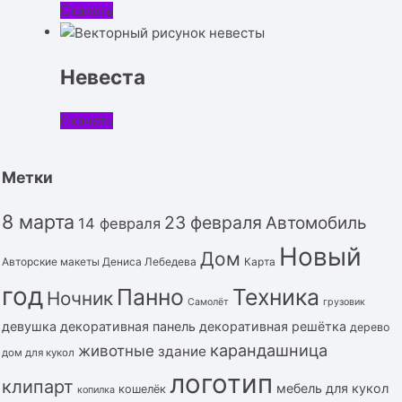
Скачать
Невеста
Скачать
Метки
8 марта
23 февраля
Автомобиль
14 февраля
Новый
Дом
Авторские макеты Дениса Лебедева
Карта
год
Панно
Техника
Ночник
Самолёт
грузовик
девушка
декоративная панель
декоративная решётка
дерево
карандашница
животные
здание
дом для кукол
логотип
клипарт
мебель для кукол
кошелёк
копилка