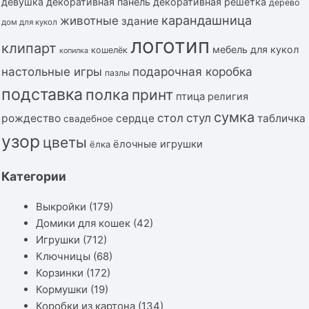
девушка
декоративная панель
декоративная решётка
дерево
карандашница
животные
здание
дом для кукол
логотип
клипарт
мебель для кукол
кошелёк
копилка
подарочная коробка
настольные игры
пазлы
подставка
полка
принт
птица
религия
сумка
стол
стул
рождество
сердце
табличка
свадебное
узор
цветы
ёлочные игрушки
ёлка
Категории
Выкройки
(179)
Домики для кошек
(42)
Игрушки
(712)
Ключницы
(68)
Корзинки
(172)
Кормушки
(19)
Коробки из картона
(134)