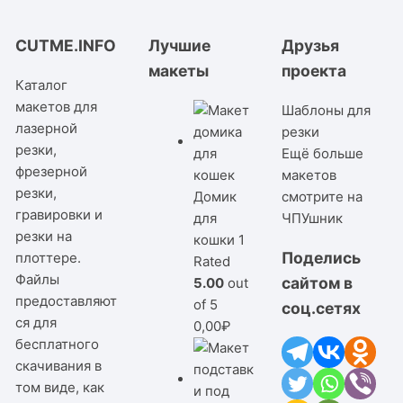
CUTME.INFO
Лучшие
Друзья
макеты
проекта
Каталог
макетов для
Шаблоны для
лазерной
резки
резки,
Ещё больше
фрезерной
макетов
резки,
Домик
смотрите на
гравировки и
для
ЧПУшник
резки на
кошки 1
Поделись
плоттере.
Rated
Файлы
сайтом в
5.00
out
предоставляют
of 5
соц.сетях
ся для
0,00
₽
бесплатного
скачивания в
том виде, как