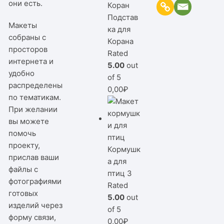
они есть.
Подстав
Макеты
ка для
собраны с
Корана
просторов
Rated
интернета и
5.00
out
удобно
of 5
распределены
0,00
₽
по тематикам.
При желании
вы можете
помочь
проекту,
Кормушк
прислав ваши
а для
файлы с
птиц 3
фотографиями
Rated
готовых
5.00
out
изделий через
of 5
форму связи,
0,00
₽