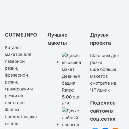
CUTME.INFO
Лучшие
Друзья
макеты
проекта
Каталог
макетов для
Шаблоны для
лазерной
резки
резки,
Ещё больше
фрезерной
Девичья
макетов
резки,
башня
смотрите на
гравировки и
Rated
ЧПУшник
резки на
5.00
out
Поделись
плоттере.
of 5
Файлы
сайтом в
предоставляют
соц.сетях
ся для