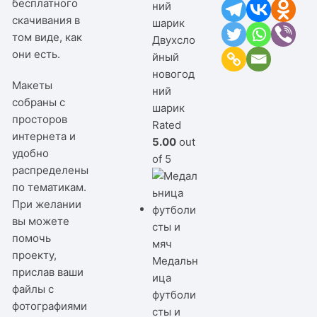
бесплатного
скачивания в
том виде, как
Двухсло
они есть.
йный
новогод
Макеты
ний
собраны с
шарик
просторов
Rated
интернета и
5.00
out
удобно
of 5
распределены
по тематикам.
При желании
вы можете
помочь
проекту,
Медальн
прислав ваши
ица
файлы с
футболи
фотографиями
сты и