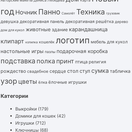
Авторские макеты Дениса Лебедева
Карта
год
Панно
Техника
Ночник
Самолёт
грузовик
девушка
декоративная панель
декоративная решётка
дерево
карандашница
животные
здание
дом для кукол
логотип
клипарт
мебель для кукол
кошелёк
копилка
подарочная коробка
настольные игры
пазлы
подставка
полка
принт
птица
религия
сумка
стол
стул
рождество
сердце
табличка
свадебное
узор
цветы
ёлочные игрушки
ёлка
Категории
Выкройки
(179)
Домики для кошек
(42)
Игрушки
(712)
Ключницы
(68)