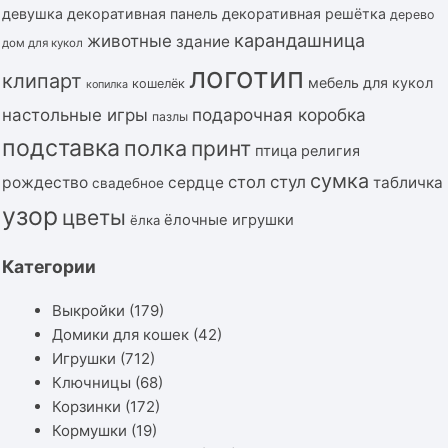
девушка
декоративная панель
декоративная решётка
дерево
карандашница
животные
здание
дом для кукол
логотип
клипарт
мебель для кукол
кошелёк
копилка
подарочная коробка
настольные игры
пазлы
подставка
полка
принт
птица
религия
сумка
стол
стул
рождество
сердце
табличка
свадебное
узор
цветы
ёлочные игрушки
ёлка
Категории
Выкройки
(179)
Домики для кошек
(42)
Игрушки
(712)
Ключницы
(68)
Корзинки
(172)
Кормушки
(19)