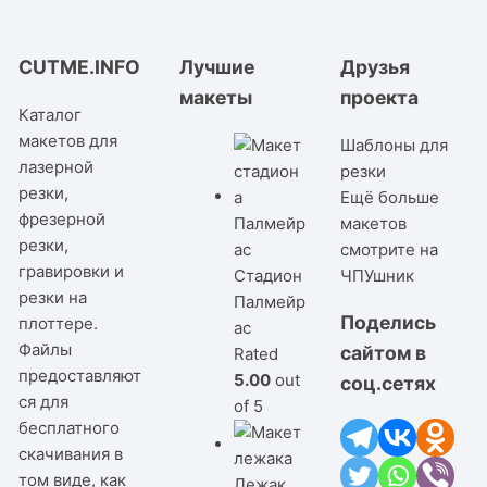
CUTME.INFO
Лучшие
Друзья
макеты
проекта
Каталог
макетов для
Шаблоны для
лазерной
резки
резки,
Ещё больше
фрезерной
макетов
резки,
смотрите на
гравировки и
Стадион
ЧПУшник
резки на
Палмейр
Поделись
плоттере.
ас
Файлы
сайтом в
Rated
предоставляют
5.00
out
соц.сетях
ся для
of 5
бесплатного
скачивания в
том виде, как
Лежак