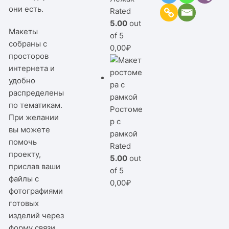
они есть.
Rated
5.00
out
Макеты
of 5
собраны с
0,00
₽
просторов
интернета и
удобно
распределены
по тематикам.
Ростоме
При желании
р с
вы можете
рамкой
помочь
Rated
проекту,
5.00
out
прислав ваши
of 5
файлы с
0,00
₽
фотографиями
готовых
изделий через
форму связи,