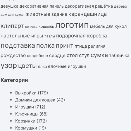
девушка
декоративная панель
декоративная решётка
дерево
карандашница
животные
здание
дом для кукол
логотип
клипарт
мебель для кукол
кошелёк
копилка
подарочная коробка
настольные игры
пазлы
подставка
полка
принт
птица
религия
сумка
стол
стул
рождество
сердце
табличка
свадебное
узор
цветы
ёлочные игрушки
ёлка
Категории
Выкройки
(179)
Домики для кошек
(42)
Игрушки
(712)
Ключницы
(68)
Корзинки
(172)
Кормушки
(19)