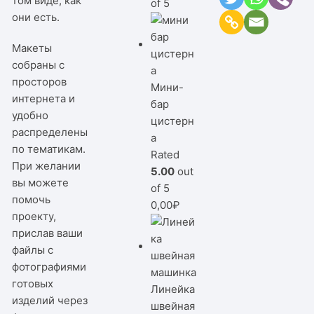
том виде, как
of 5
они есть.
Макеты
собраны с
просторов
Мини-
интернета и
бар
удобно
цистерн
распределены
а
по тематикам.
Rated
При желании
5.00
out
вы можете
of 5
помочь
0,00
₽
проекту,
прислав ваши
файлы с
фотографиями
готовых
Линейка
изделий через
швейная