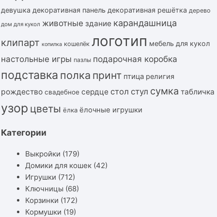
девушка
декоративная панель
декоративная решётка
дерево
карандашница
животные
здание
дом для кукол
логотип
клипарт
мебель для кукол
кошелёк
копилка
подарочная коробка
настольные игры
пазлы
подставка
полка
принт
птица
религия
сумка
стол
стул
рождество
сердце
табличка
свадебное
узор
цветы
ёлочные игрушки
ёлка
Категории
Выкройки
(179)
Домики для кошек
(42)
Игрушки
(712)
Ключницы
(68)
Корзинки
(172)
Кормушки
(19)