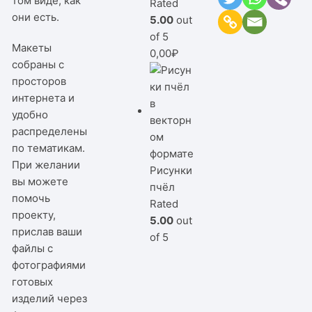
том виде, как
Rated
они есть.
5.00
out
of 5
Макеты
0,00
₽
собраны с
просторов
интернета и
удобно
распределены
по тематикам.
При желании
Рисунки
вы можете
пчёл
помочь
Rated
проекту,
5.00
out
прислав ваши
of 5
файлы с
фотографиями
готовых
изделий через