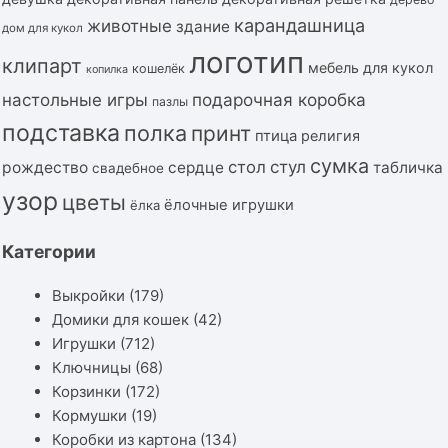
карандашница
животные
здание
дом для кукол
логотип
клипарт
мебель для кукол
кошелёк
копилка
подарочная коробка
настольные игры
пазлы
подставка
полка
принт
птица
религия
сумка
стол
стул
рождество
сердце
табличка
свадебное
узор
цветы
ёлочные игрушки
ёлка
Категории
Выкройки
(179)
Домики для кошек
(42)
Игрушки
(712)
Ключницы
(68)
Корзинки
(172)
Кормушки
(19)
Коробки из картона
(134)