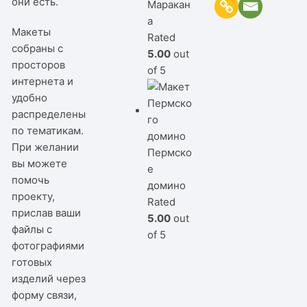
они есть.
Маракан
а
Макеты
Rated
собраны с
5.00
out
просторов
of 5
интернета и
удобно
распределены
по тематикам.
При желании
Пермско
вы можете
е
помочь
домино
проекту,
Rated
прислав ваши
5.00
out
файлы с
of 5
фотографиями
готовых
изделий через
форму связи,