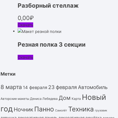
Разборный стеллаж
0,00
₽
Скачать
Резная полка 3 секции
Скачать
Метки
8 марта
23 февраля
Автомобиль
14 февраля
Новый
Дом
Авторские макеты Дениса Лебедева
Карта
год
Панно
Техника
Ночник
Самолёт
грузовик
девушка
декоративная панель
декоративная решётка
дерево