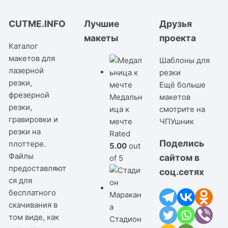
CUTME.INFO
Лучшие
Друзья
макеты
проекта
Каталог
макетов для
Шаблоны для
лазерной
резки
резки,
Ещё больше
фрезерной
Медальн
макетов
резки,
ица к
смотрите на
гравировки и
мечте
ЧПУшник
резки на
Rated
Поделись
плоттере.
5.00
out
Файлы
сайтом в
of 5
предоставляют
соц.сетях
ся для
бесплатного
скачивания в
том виде, как
Стадион