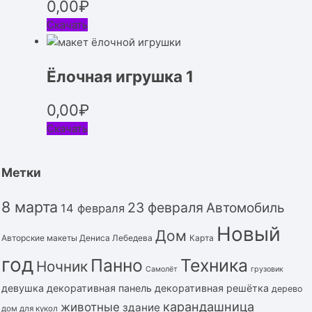
0,00
₽
Скачать
Ёлочная игрушка 1
0,00
₽
Скачать
Метки
8 марта
23 февраля
Автомобиль
14 февраля
Новый
Дом
Авторские макеты Дениса Лебедева
Карта
год
Панно
Техника
Ночник
Самолёт
грузовик
девушка
декоративная панель
декоративная решётка
дерево
карандашница
животные
здание
дом для кукол