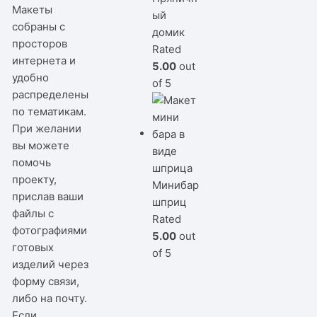
Макеты
ый
собраны с
домик
просторов
Rated
интернета и
5.00
out
удобно
of 5
распределены
по тематикам.
При желании
вы можете
помочь
проекту,
Минибар
прислав ваши
шприц
файлы с
Rated
фотографиями
5.00
out
готовых
of 5
изделий через
форму связи,
либо на почту.
Если