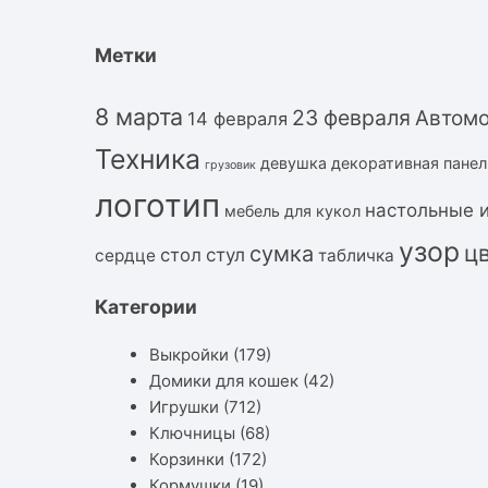
Метки
8 марта
23 февраля
Автом
14 февраля
Техника
девушка
декоративная панел
грузовик
логотип
настольные 
мебель для кукол
узор
ц
сумка
стол
стул
сердце
табличка
Категории
Выкройки
(179)
Домики для кошек
(42)
Игрушки
(712)
Ключницы
(68)
Корзинки
(172)
Кормушки
(19)