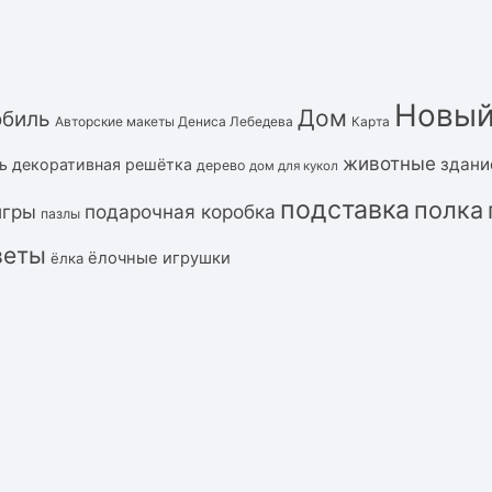
Новый
Дом
обиль
Авторские макеты Дениса Лебедева
Карта
животные
здани
ь
декоративная решётка
дерево
дом для кукол
подставка
полка
подарочная коробка
игры
пазлы
веты
ёлочные игрушки
ёлка