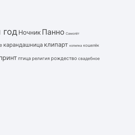
 год
Панно
Ночник
Самолёт
клипарт
карандашница
е
кошелёк
копилка
принт
рождество
птица
религия
свадебное