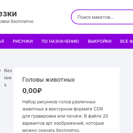
езки
ровки бесплатно
АЯ
РИСУНКИ
ПО НАЗНАЧЕНИЮ
ВЫКРОЙКИ
ВСЕ 
Логотипы
Для кухни
Выкройки сумок
Салфе
Узоры
Для школы и офиса
Выкройки кошельк
Менаж
Диплом
Rev
iew
Головы животных
Орнаменты
Для праздника
Выкройки чехлов
Раздел
Органа
Мини 
s
0,00
₽
Леттеринги
Для животных и птиц
Выкройки головных
Чайны
Каран
Топпе
Корму
Набор рисунков голов различных
животных в векторном формате CDR
Рисованные рамки
Подставки
Выкройки обуви
Корзин
Пенал
Подаро
Скворе
Подста
для гравировки или печати. В файле 20
назнач
вариантов арт изображений, которые
Мандала
Украшение и интерьер
Светил
Облож
Органа
Домики
Украше
можно скачать бесплатно.