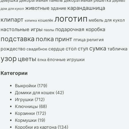
девушка
декоративная панель
декоративная решётка
дерево
карандашница
животные
здание
дом для кукол
логотип
клипарт
мебель для кукол
кошелёк
копилка
подарочная коробка
настольные игры
пазлы
подставка
полка
принт
птица
религия
сумка
стол
стул
рождество
сердце
табличка
свадебное
узор
цветы
ёлочные игрушки
ёлка
Категории
Выкройки
(179)
Домики для кошек
(42)
Игрушки
(712)
Ключницы
(68)
Корзинки
(172)
Кормушки
(19)
Коробки из картона
(134)