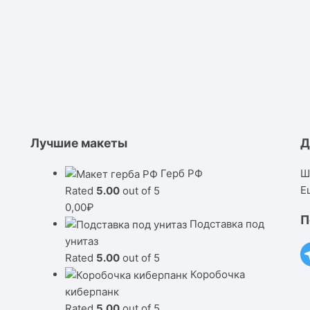
Лучшие макеты
Д
Герб РФ
Ш
Е
Rated
5.00
out of 5
0,00
₽
П
Подставка под
унитаз
Rated
5.00
out of 5
Коробочка
киберпанк
Rated
5.00
out of 5