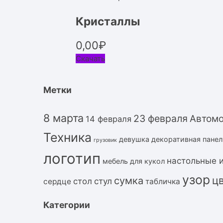
Кристаллы
0,00
₽
Скачать
Метки
8 марта
23 февраля
Автом
14 февраля
Техника
девушка
декоративная панел
грузовик
логотип
настольные 
мебель для кукол
узор
ц
сумка
стол
стул
сердце
табличка
Категории