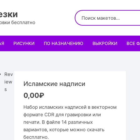
езки
ровки бесплатно
АЯ
РИСУНКИ
ПО НАЗНАЧЕНИЮ
ВЫКРОЙКИ
ВСЕ 
Логотипы
Для кухни
Выкройки сумок
Салфе
Узоры
Для школы и офиса
Выкройки кошельк
Менаж
Диплом
Rev
iew
Исламские надписи
Орнаменты
Для праздника
Выкройки чехлов
Раздел
Органа
Мини 
s
0,00
₽
Леттеринги
Для животных и птиц
Выкройки головных
Чайны
Каран
Топпе
Корму
Набор исламских надписей в векторном
формате CDR для гравировки или
Рисованные рамки
Подставки
Выкройки обуви
Корзин
Пенал
Подаро
Скворе
Подста
печати. В файле 14 различных
назнач
вариантов, которые можно скачать
Мандала
Украшение и интерьер
Светил
Облож
Органа
Домики
Украше
бесплатно.