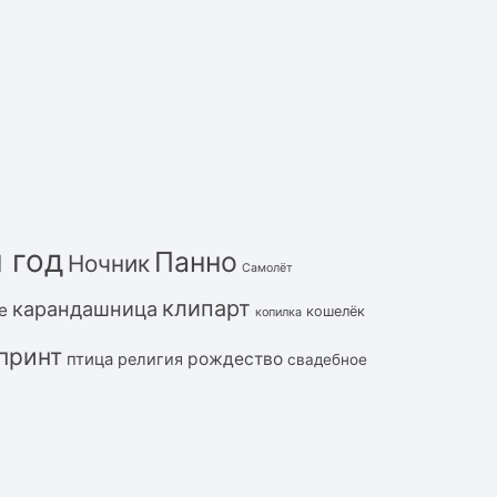
 год
Панно
Ночник
Самолёт
клипарт
карандашница
е
кошелёк
копилка
принт
рождество
птица
религия
свадебное