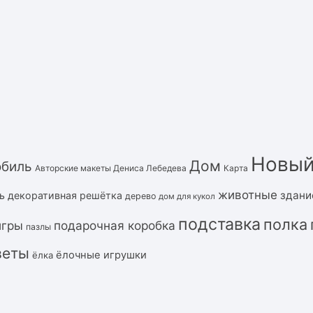
Новый
Дом
обиль
Авторские макеты Дениса Лебедева
Карта
животные
здани
ь
декоративная решётка
дерево
дом для кукол
подставка
полка
подарочная коробка
игры
пазлы
веты
ёлочные игрушки
ёлка