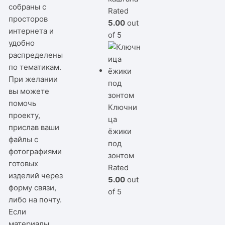
собраны с
Rated
просторов
5.00
out
интернета и
of 5
удобно
распределены
по тематикам.
При желании
вы можете
помочь
Ключни
проекту,
ца
прислав ваши
ёжики
файлы с
под
фотографиями
зонтом
готовых
Rated
изделий через
5.00
out
форму связи,
of 5
либо на почту.
Если
материалы