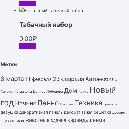
Скачать
Табачный набор
0,00
₽
Скачать
Метки
8 марта
23 февраля
Автомобиль
14 февраля
Новый
Дом
Авторские макеты Дениса Лебедева
Карта
год
Панно
Техника
Ночник
Самолёт
грузовик
девушка
декоративная панель
декоративная решётка
дерево
карандашница
животные
здание
дом для кукол