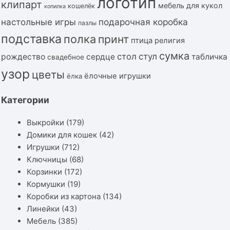
логотип
клипарт
мебель для кукол
кошелёк
копилка
подарочная коробка
настольные игры
пазлы
подставка
полка
принт
птица
религия
сумка
стол
стул
рождество
сердце
табличка
свадебное
узор
цветы
ёлочные игрушки
ёлка
Категории
Выкройки
(179)
Домики для кошек
(42)
Игрушки
(712)
Ключницы
(68)
Корзинки
(172)
Кормушки
(19)
Коробки из картона
(134)
Линейки
(43)
Мебель
(385)