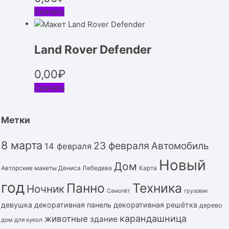
Скачать
Land Rover Defender
0,00
₽
Скачать
Метки
8 марта
23 февраля
Автомобиль
14 февраля
Новый
Дом
Авторские макеты Дениса Лебедева
Карта
год
Панно
Техника
Ночник
Самолёт
грузовик
девушка
декоративная панель
декоративная решётка
дерево
карандашница
животные
здание
дом для кукол