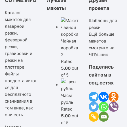
CUTME.INFO
Лучшие
Друзья
макеты
проекта
Каталог
макетов для
Шаблоны для
лазерной
резки
резки,
Ещё больше
фрезерной
Чайная
макетов
резки,
коробка
смотрите на
гравировки и
2
ЧПУшник
резки на
Rated
Поделись
плоттере.
5.00
out
Файлы
сайтом в
of 5
предоставляют
соц.сетях
ся для
бесплатного
Часы
скачивания в
рубль
том виде, как
Rated
они есть.
5.00
out
of 5