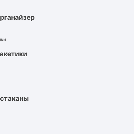
рганайзер
пакетики
 стаканы