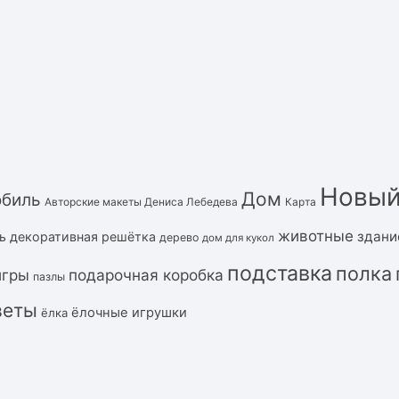
Новый
Дом
обиль
Авторские макеты Дениса Лебедева
Карта
животные
здани
ь
декоративная решётка
дерево
дом для кукол
подставка
полка
подарочная коробка
игры
пазлы
веты
ёлочные игрушки
ёлка