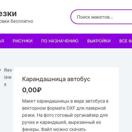
езки
ровки бесплатно
АЯ
РИСУНКИ
ПО НАЗНАЧЕНИЮ
ВЫКРОЙКИ
ВСЕ 
Логотипы
Для кухни
Выкройки сумок
Салфе
Узоры
Для школы и офиса
Выкройки кошельк
Менаж
Диплом
Rev
iew
Карандашница автобус
Орнаменты
Для праздника
Выкройки чехлов
Раздел
Органа
Мини 
s
0,00
₽
Леттеринги
Для животных и птиц
Выкройки головных
Чайны
Каран
Топпе
Корму
Макет карандашницы в виде автобуса в
векторном формате DXF для лазерной
Рисованные рамки
Подставки
Выкройки обуви
Корзин
Пенал
Подаро
Скворе
Подста
резки. На фото готовый органайзер для
назнач
ручек и карандашей, вырезанный из
Мандала
Украшение и интерьер
Светил
Облож
Органа
Домики
Украше
фанеры. Файл можно скачать