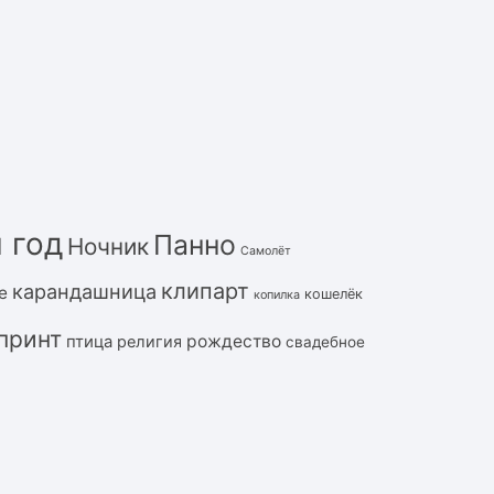
 год
Панно
Ночник
Самолёт
клипарт
карандашница
е
кошелёк
копилка
принт
рождество
птица
религия
свадебное