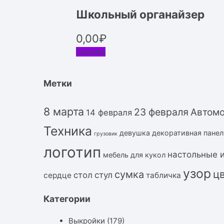
Школьный органайзер
0,00
₽
Скачать
Метки
8 марта
23 февраля
Автом
14 февраля
Техника
девушка
декоративная панел
грузовик
логотип
настольные 
мебель для кукол
узор
ц
сумка
стол
стул
сердце
табличка
Категории
Выкройки
(179)