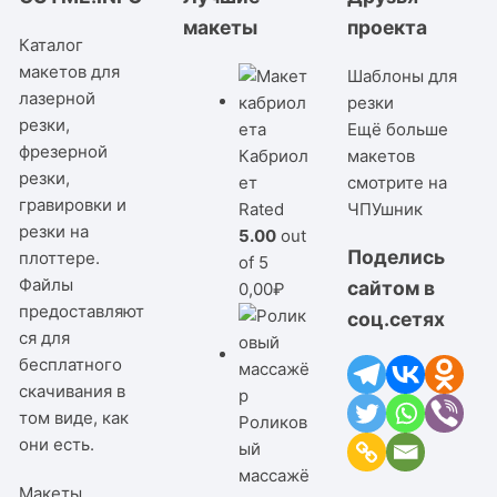
макеты
проекта
Каталог
макетов для
Шаблоны для
лазерной
резки
резки,
Ещё больше
фрезерной
Кабриол
макетов
резки,
ет
смотрите на
гравировки и
Rated
ЧПУшник
резки на
5.00
out
Поделись
плоттере.
of 5
Файлы
сайтом в
0,00
₽
предоставляют
соц.сетях
ся для
бесплатного
скачивания в
том виде, как
Роликов
они есть.
ый
массажё
Макеты