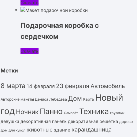
Скачать
Подарочная коробка с
сердечком
Скачать
Метки
8 марта
23 февраля
Автомобиль
14 февраля
Новый
Дом
Авторские макеты Дениса Лебедева
Карта
год
Панно
Техника
Ночник
Самолёт
грузовик
девушка
декоративная панель
декоративная решётка
дерево
карандашница
животные
здание
дом для кукол