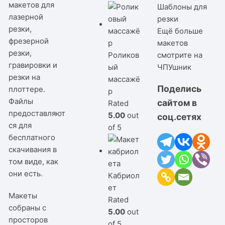
макетов для
Шаблоны для
лазерной
резки
резки,
Ещё больше
фрезерной
макетов
резки,
Роликов
смотрите на
гравировки и
ый
ЧПУшник
резки на
массажё
Поделись
плоттере.
р
Файлы
сайтом в
Rated
предоставляют
5.00
out
соц.сетях
ся для
of 5
бесплатного
скачивания в
том виде, как
они есть.
Кабриол
ет
Макеты
Rated
собраны с
5.00
out
просторов
of 5