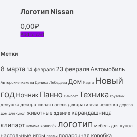
Логотип Nissan
0,00
₽
Add to cart
Метки
8 марта
23 февраля
Автомобиль
14 февраля
Новый
Дом
Авторские макеты Дениса Лебедева
Карта
год
Панно
Техника
Ночник
Самолёт
грузовик
девушка
декоративная панель
декоративная решётка
дерево
карандашница
животные
здание
дом для кукол
логотип
клипарт
мебель для кукол
кошелёк
копилка
подарочная коробка
настольные игры
пазлы