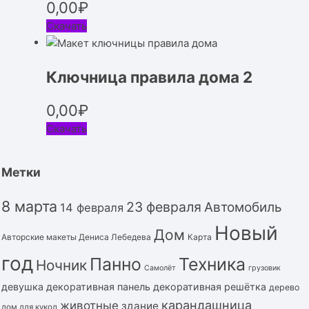
0,00
₽
Скачать
Ключница правила дома 2
0,00
₽
Скачать
Метки
8 марта
23 февраля
Автомобиль
14 февраля
Новый
Дом
Авторские макеты Дениса Лебедева
Карта
год
Панно
Техника
Ночник
Самолёт
грузовик
девушка
декоративная панель
декоративная решётка
дерево
карандашница
животные
здание
дом для кукол