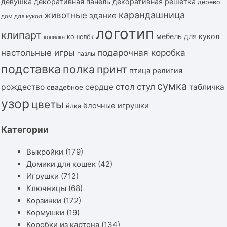
девушка
декоративная панель
декоративная решётка
дерево
карандашница
животные
здание
дом для кукол
логотип
клипарт
мебель для кукол
кошелёк
копилка
подарочная коробка
настольные игры
пазлы
подставка
полка
принт
птица
религия
сумка
стол
стул
рождество
сердце
табличка
свадебное
узор
цветы
ёлочные игрушки
ёлка
Категории
Выкройки
(179)
Домики для кошек
(42)
Игрушки
(712)
Ключницы
(68)
Корзинки
(172)
Кормушки
(19)
Коробки из картона
(134)