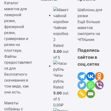
Каталог
макетов для
Шаблоны для
лазерной
резки
резки,
Ещё больше
фрезерной
Чайная
макетов
резки,
коробка
смотрите на
гравировки и
2
ЧПУшник
резки на
Rated
Поделись
плоттере.
5.00
out
Файлы
сайтом в
of 5
предоставляют
соц.сетях
ся для
бесплатного
Часы
скачивания в
рубль
том виде, как
Rated
они есть.
5.00
out
of 5
Макеты
0,00
₽
собраны с