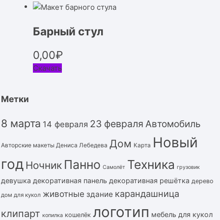
Барный стул
0,00
₽
Скачать
Метки
8 марта
23 февраля
Автомобиль
14 февраля
Новый
Дом
Авторские макеты Дениса Лебедева
Карта
год
Панно
Техника
Ночник
Самолёт
грузовик
девушка
декоративная панель
декоративная решётка
дерево
карандашница
животные
здание
дом для кукол
логотип
клипарт
мебель для кукол
кошелёк
копилка