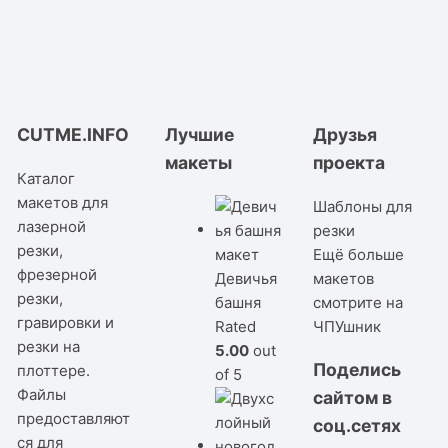
CUTME.INFO
Лучшие
Друзья
макеты
проекта
Каталог
макетов для
Шаблоны для
лазерной
резки
резки,
Ещё больше
фрезерной
Девичья
макетов
резки,
башня
смотрите на
гравировки и
Rated
ЧПУшник
резки на
5.00
out
Поделись
плоттере.
of 5
Файлы
сайтом в
предоставляют
соц.сетях
ся для