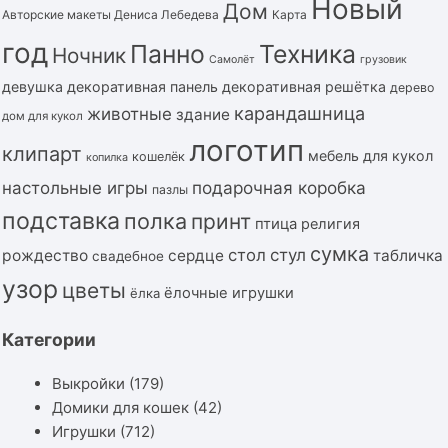
Новый
Дом
Авторские макеты Дениса Лебедева
Карта
год
Панно
Техника
Ночник
Самолёт
грузовик
девушка
декоративная панель
декоративная решётка
дерево
карандашница
животные
здание
дом для кукол
логотип
клипарт
мебель для кукол
кошелёк
копилка
подарочная коробка
настольные игры
пазлы
подставка
полка
принт
птица
религия
сумка
стол
стул
рождество
сердце
табличка
свадебное
узор
цветы
ёлочные игрушки
ёлка
Категории
Выкройки
(179)
Домики для кошек
(42)
Игрушки
(712)