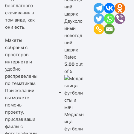
бесплатного
скачивания в
том виде, как
Двухсло
они есть.
йный
новогод
Макеты
ний
собраны с
шарик
просторов
Rated
интернета и
5.00
out
удобно
of 5
распределены
по тематикам.
При желании
вы можете
помочь
проекту,
Медальн
прислав ваши
ица
файлы с
футболи
фотографиями