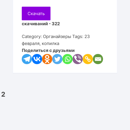
Подста
Цветы
Для детей
Часы
Визит
Копилк
Ключн
Игруш
Скачать
Подста
Деревья
Мебель
Линей
Корзин
Салфе
Медал
Кресло
скачиваний - 322
Подста
Принты
Настольные игры
Рамки 
Рамки 
Пазлы
Кресл
Category:
Органайзеры
Tags:
23
Подста
февраля
,
копилка
Клипарт
Религия
Часы
Медал
Качел
Шкафы
Поделиться с друзьями
Подста
Карты
Светил
Тумбо
Подста
Животные
Часы
Полки
Птицы
Календ
Стулья
 2
Копилк
Столы
Кроват