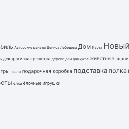
Новый
Дом
обиль
Авторские макеты Дениса Лебедева
Карта
животные
здани
ь
декоративная решётка
дерево
дом для кукол
подставка
полка
подарочная коробка
игры
пазлы
веты
ёлочные игрушки
ёлка