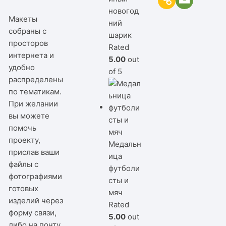
новогод
Макеты
ний
собраны с
шарик
просторов
Rated
интернета и
5.00
out
удобно
of 5
распределены
по тематикам.
При желании
вы можете
помочь
проекту,
Медальн
прислав ваши
ица
файлы с
футболи
фотографиями
сты и
готовых
мяч
изделий через
Rated
форму связи,
5.00
out
либо на почту.