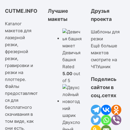
CUTME.INFO
Лучшие
Друзья
макеты
проекта
Каталог
макетов для
Шаблоны для
лазерной
резки
резки,
Ещё больше
фрезерной
Девичья
макетов
резки,
башня
смотрите на
гравировки и
Rated
ЧПУшник
резки на
5.00
out
Поделись
плоттере.
of 5
Файлы
сайтом в
предоставляют
соц.сетях
ся для
бесплатного
скачивания в
том виде, как
Двухсло
они есть.
йный