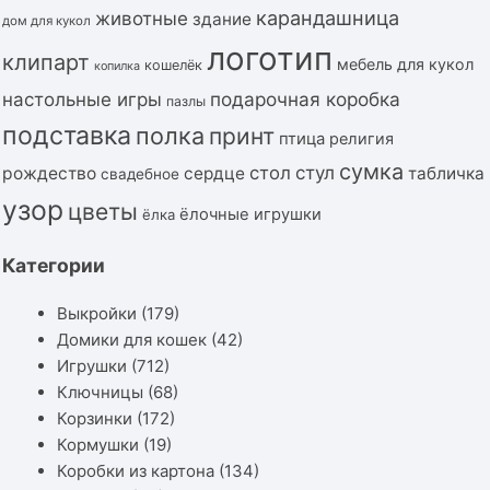
карандашница
животные
здание
дом для кукол
логотип
клипарт
мебель для кукол
кошелёк
копилка
подарочная коробка
настольные игры
пазлы
подставка
полка
принт
птица
религия
сумка
стол
стул
рождество
сердце
табличка
свадебное
узор
цветы
ёлочные игрушки
ёлка
Категории
Выкройки
(179)
Домики для кошек
(42)
Игрушки
(712)
Ключницы
(68)
Корзинки
(172)
Кормушки
(19)
Коробки из картона
(134)