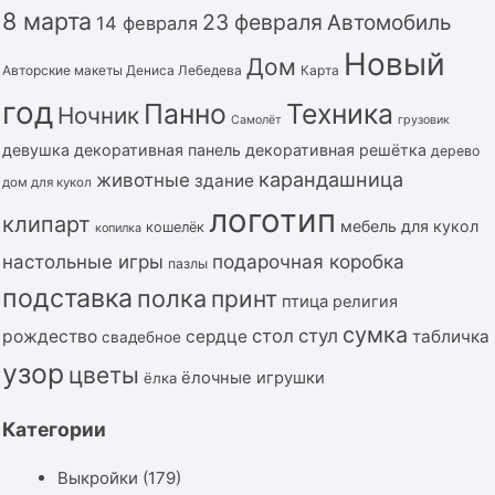
8 марта
23 февраля
Автомобиль
14 февраля
Новый
Дом
Авторские макеты Дениса Лебедева
Карта
год
Панно
Техника
Ночник
Самолёт
грузовик
девушка
декоративная панель
декоративная решётка
дерево
карандашница
животные
здание
дом для кукол
логотип
клипарт
мебель для кукол
кошелёк
копилка
подарочная коробка
настольные игры
пазлы
подставка
полка
принт
птица
религия
сумка
стол
стул
рождество
сердце
табличка
свадебное
узор
цветы
ёлочные игрушки
ёлка
Категории
Выкройки
(179)