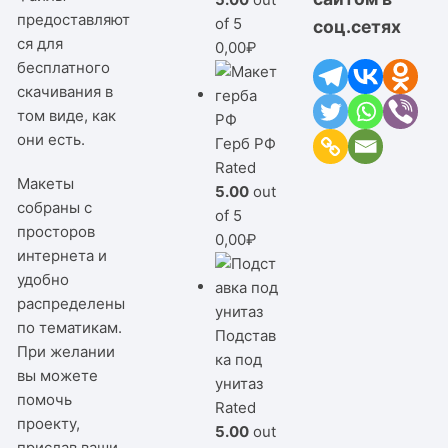
предоставляют
of 5
соц.сетях
ся для
0,00
₽
бесплатного
скачивания в
том виде, как
они есть.
Герб РФ
Rated
Макеты
5.00
out
собраны с
of 5
просторов
0,00
₽
интернета и
удобно
распределены
по тематикам.
Подстав
При желании
ка под
вы можете
унитаз
помочь
Rated
проекту,
5.00
out
прислав ваши