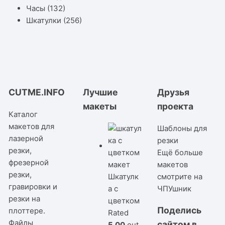
Часы
(132)
Шкатулки
(256)
CUTME.INFO
Лучшие
Друзья
макеты
проекта
Каталог
макетов для
Шаблоны для
лазерной
резки
резки,
Ещё больше
фрезерной
макетов
резки,
Шкатулк
смотрите на
гравировки и
а с
ЧПУшник
резки на
цветком
Поделись
плоттере.
Rated
Файлы
сайтом в
5.00
out